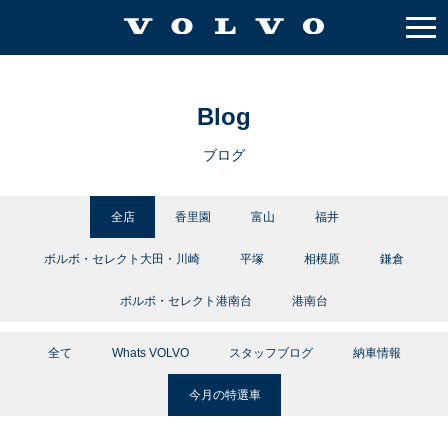
Blog
ブログ
全店
香里園
富山
福井
ボルボ・セレクト大田・川崎
平塚
相模原
鎌倉
ボルボ・セレクト港南台
港南台
全て
Whats VOLVO
スタッフブログ
納車情報
今月の特選車