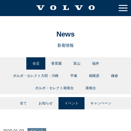
News
新着情報
全店
香里園
富山
福井
ボルボ・セレクト大田・川崎
平塚
相模原
鎌倉
ボルボ・セレクト港南台
港南台
全て
お知らせ
イベント
キャンペーン
2020.01.03
イベント