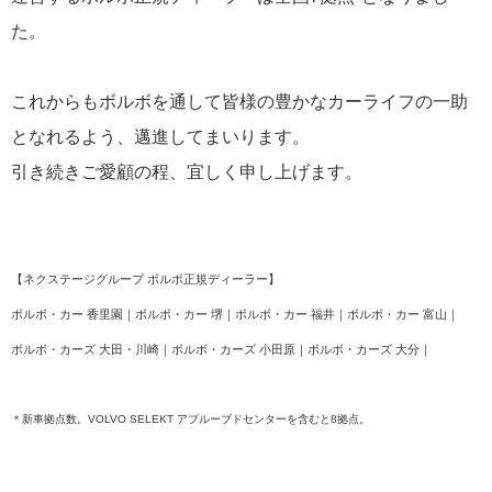
た。
これからもボルボを通して皆様の豊かなカーライフの一助
となれるよう、邁進してまいります。
引き続きご愛顧の程、宜しく申し上げます。
【ネクステージグループ ボルボ正規ディーラー】
ボルボ・カー 香里園｜ボルボ・カー 堺｜ボルボ・カー 福井｜ボルボ・カー 富山｜
ボルボ・カーズ 大田・川崎｜ボルボ・カーズ 小田原｜ボルボ・カーズ 大分｜
＊新車拠点数。VOLVO SELEKT アプルーブドセンターを含むと8拠点。