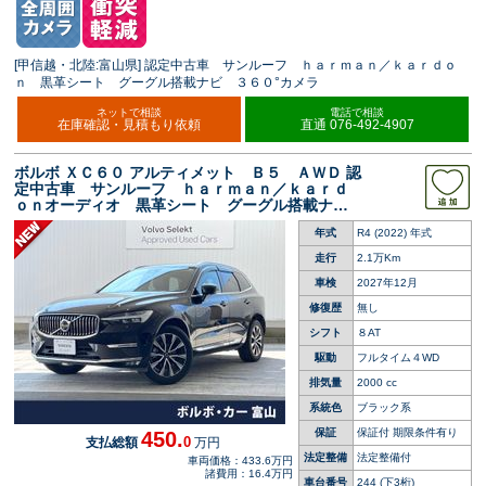
[甲信越・北陸:富山県] 認定中古車 サンルーフ ｈａｒｍａｎ／ｋａｒｄｏ
ｎ 黒革シート グーグル搭載ナビ ３６０°カメラ
ネットで相談
電話で相談
在庫確認・見積もり依頼
直通 076-492-4907
ボルボ ＸＣ６０ アルティメット Ｂ５ ＡＷＤ 認
定中古車 サンルーフ ｈａｒｍａｎ／ｋａｒｄ
ｏｎオーディオ 黒革シート グーグル搭載ナ
ビ ３６０°ビューカメラ シートベンチレーショ
年式
R4 (2022) 年式
ン シートヒーター パワーバックドア 純正１
９インチアルミホイール
走行
2.1万Km
車検
2027年12月
修復歴
無し
シフト
８AT
駆動
フルタイム４WD
排気量
2000 cc
系統色
ブラック系
保証
保証付 期限条件有り
450.
0
支払総額
万円
法定整備
法定整備付
車両価格：433.6万円
諸費用：16.4万円
車台番号
244
(下3桁)