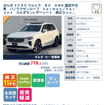
ボルボ ＸＣ９０ ウルトラ Ｂ５ ＡＷＤ 認定中古
車 パノラマサンルーフ ｈａｒｍａｎ／ｋａｒ
ｄｏｎ カルダモンレザーシート 純正Ｇｏｏｇ
ｌｅナビ ３６０°ビューカメラ シートベンチレ
年式
R7 (2025) 年式
ーション シートヒーター メモリーシート シ
ートマッサージ
走行
0.3万Km
車検
2028年02月
修復歴
無し
シフト
８AT
駆動
フルタイム４WD
排気量
2000 cc
系統色
ホワイト系
保証
保証付 期限条件有り
779.
5
支払総額
万円
法定整備
法定整備付
車両価格：763.0万円
諸費用：16.5万円
車台番号
877
(下3桁)
取扱店舗
ボルボ・カー 相模原