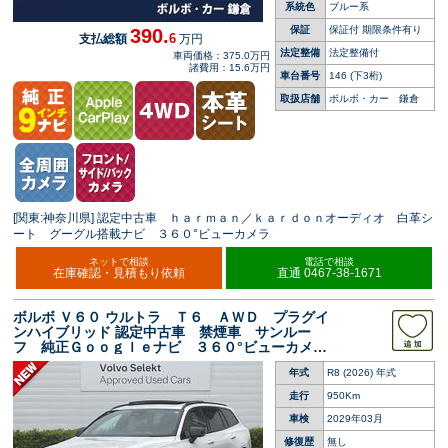
系統色
ブルー系
保証
保証付 期限条件有り
390.
6
支払総額
万円
法定整備
法定整備付
車両価格：375.0万円
諸費用：15.6万円
車台番号
146
(下3桁)
取扱店舗
ボルボ・カー 鎌倉
[関東:神奈川県] 認定中古車 ｈａｒｍａｎ／ｋａｒｄｏｎオーディオ 白革シ
ート グーグル搭載ナビ ３６０°ビューカメラ
ネットで相談
電話で相談
在庫確認・見積もり依頼
直通 0467-38-1671
ボルボ Ｖ６０ ウルトラ Ｔ６ ＡＷＤ プラグイ
ンハイブリッド 認定中古車 禁煙車 サンルー
フ 純正Ｇｏｏｇｌｅナビ ３６０°ビューカメ
ラ 黒革シート 全席シートヒーター シートベ
年式
R8 (2026) 年式
ンチレーション ＡｐｐｌｅＣａｒＰｌａｙ マ
ッサージシート
走行
950Km
車検
2029年03月
修復歴
無し