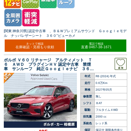
[関東:神奈川県] 認定中古車 、Ｂ＆Ｗプレミアムサウンド Ｇｏｏｇｌｅモデ
ル ナッパレザーシート ３６０°ビューカメ
ネットで相談
電話で相談
在庫確認・見積もり依頼
直通 0467-38-1671
ボルボ Ｖ６０ リチャージ アルティメット Ｔ
６ ＡＷＤ プラグインＨＶ 認定中古車 禁煙
車 サンルーフ 純正Ｇｏｏｇｌｅナビ ３６０°
ビューカメラ 黒革シート 全席シートヒータ
年式
R6 (2024) 年式
ー シートベンチレーション ＡｐｐｌｅＣａｒ
Ｐｌａｙ マッサージシート
走行
0.6万Km
車検
2027年05月
修復歴
無し
シフト
８AT
駆動
フルタイム４WD
排気量
2000 cc
系統色
レッド系
保証
保証付 期限条件有り