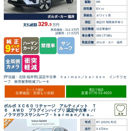
駆動
RR
排気量
EV cc
系統色
ホワイト系
保証
保証付 期限条件有り
329.
9
支払総額
万円
法定整備
法定整備付
車両価格：312.3万円
諸費用：17.6万円
車台番号
280
(下3桁)
取扱店舗
ボルボ・カー 福井
[甲信越・北陸:福井県] 認定中古車 ｈａｒｍａｎ／ｋａｒｄｏｎ インテリセ
ーフ 衝突被害軽減ブレーキ
ネットで相談
電話で相談
在庫確認・見積もり依頼
直通 0776-53-4920
ボルボ ＸＣ６０ リチャージ アルティメット Ｔ
６ ＡＷＤ プラグインハイブリ 認定中古車・パ
ノラマガラスサンルーフ・ｈａｒｍａｎ／ｋａｒ
ｄｏｎ・Ｇｏｏｇｌｅナビ・ＥＴＣ 茶革 Ｇｏ
年式
R7 (2025) 年式
ｏｇｌｅナビ メモリー機能付きパワーシート
シートヒーター ベンチレーション パワーテー
走行
0.4万Km