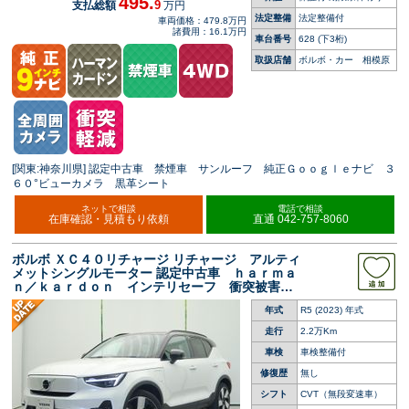
495.
9
支払総額
万円
法定整備
法定整備付
車両価格：479.8万円
諸費用：16.1万円
車台番号
628
(下3桁)
取扱店舗
ボルボ・カー 相模原
[関東:神奈川県] 認定中古車 禁煙車 サンルーフ 純正Ｇｏｏｇｌｅナビ ３
６０°ビューカメラ 黒革シート
ネットで相談
電話で相談
在庫確認・見積もり依頼
直通 042-757-8060
ボルボ ＸＣ４０リチャージ リチャージ アルティ
メットシングルモーター 認定中古車 ｈａｒｍａ
ｎ／ｋａｒｄｏｎ インテリセーフ 衝突被害軽
減ブレーキ ３６０ビューカメラ パイロットア
年式
R5 (2023) 年式
シスト レーダークルーズ 純正９インチナビ
禁煙車 シートヒーター メモリー機能付きシー
走行
2.2万Km
ト
車検
車検整備付
修復歴
無し
シフト
CVT（無段変速車）