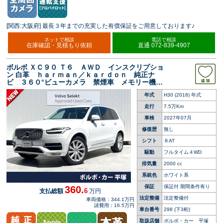
[関西:大阪府] 最長３年までの充実した有償保証をご用意しております♪
ネットで相談
電話で相談
在庫確認・見積もり依頼
直通 072-839-4907
ボルボ ＸＣ９０ Ｔ６ ＡＷＤ インスクリプショ
ン 白革 ｈａｒｍａｎ／ｋａｒｄｏｎ 純正ナ
ビ ３６０°ビューカメラ 禁煙車 メモリー機能
付きパワーシート シートヒーター Ｂｌｕｅｔ
年式
H30 (2018) 年式
ｏｏｔｈ パワーテールゲート ルーフレール
ＥＴＣ ＢＬＩＳ
走行
7.5万Km
車検
2027年07月
修復歴
無し
シフト
８AT
駆動
フルタイム４WD
排気量
2000 cc
系統色
ホワイト系
保証
保証付 期間条件有り
360.
6
支払総額
万円
法定整備
法定整備付
車両価格：344.1万円
諸費用：16.5万円
車台番号
298
(下3桁)
取扱店舗
ボルボ・カー 平塚