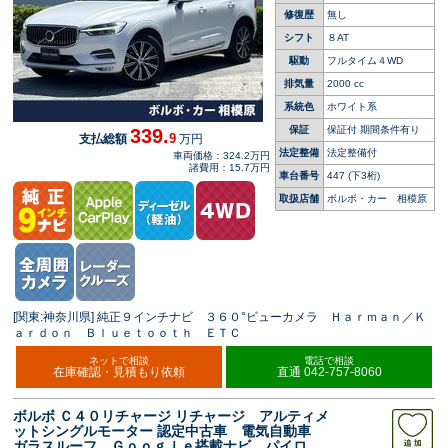
修復歴
無し
シフト
８AT
駆動
フルタイム４WD
排気量
2000 cc
系統色
ホワイト系
保証
保証付 期間条件有り
339.
9
支払総額
万円
法定整備
法定整備付
車両価格：324.2万円
諸費用：15.7万円
車台番号
447
(下3桁)
取扱店舗
ボルボ・カー 相模原
[関東:神奈川県] 純正９インチナビ ３６０°ビューカメラ Ｈａｒｍａｎ／Ｋ
ａｒｄｏｎ Ｂｌｕｅｔｏｏｔｈ ＥＴＣ
ネットで相談
電話で相談
在庫確認・見積もり依頼
直通 042-757-8060
ボルボ Ｃ４０リチャージ リチャージ アルティメ
ットシングルモーター 認定中古車 電気自動車
ガラスルーフ Ｇｏｏｇｌｅ搭載ナビ パイロッ