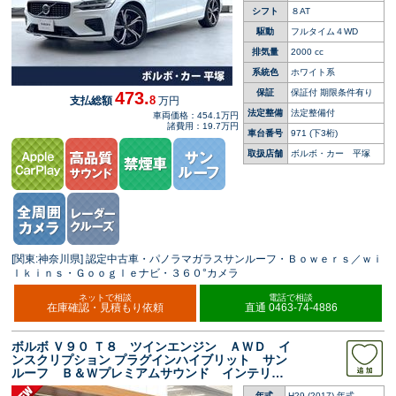
シフト
８AT
駆動
フルタイム４WD
排気量
2000 cc
系統色
ホワイト系
保証
保証付 期限条件有り
473.
8
支払総額
万円
法定整備
法定整備付
車両価格：454.1万円
諸費用：19.7万円
車台番号
971
(下3桁)
取扱店舗
ボルボ・カー 平塚
[関東:神奈川県] 認定中古車・パノラマガラスサンルーフ・Ｂｏｗｅｒｓ／ｗｉ
ｌｋｉｎｓ・Ｇｏｏｇｌｅナビ・３６０°カメラ
ネットで相談
電話で相談
在庫確認・見積もり依頼
直通 0463-74-4886
ボルボ Ｖ９０ Ｔ８ ツインエンジン ＡＷＤ イ
ンスクリプション プラグインハイブリット サン
ルーフ Ｂ＆Ｗプレミアムサウンド インテリセ
ーフ 衝突被害軽減ブレーキ ３６０°カメラ パ
年式
H29 (2017) 年式