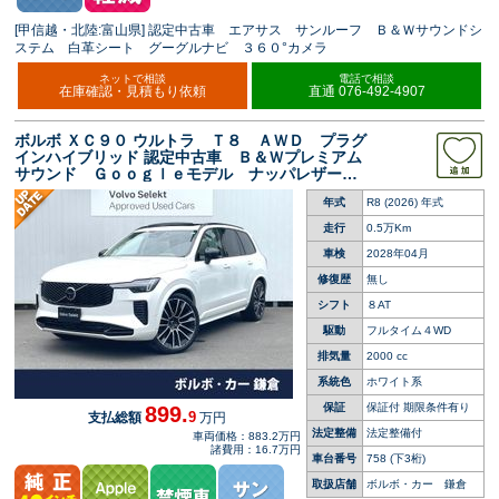
[甲信越・北陸:富山県] 認定中古車 エアサス サンルーフ Ｂ＆Ｗサウンドシ
ステム 白革シート グーグルナビ ３６０°カメラ
ネットで相談
電話で相談
在庫確認・見積もり依頼
直通 076-492-4907
ボルボ ＸＣ９０ ウルトラ Ｔ８ ＡＷＤ プラグ
インハイブリッド 認定中古車 Ｂ＆Ｗプレミアム
サウンド Ｇｏｏｇｌｅモデル ナッパレザーシ
ート ３６０°ビューカメラ 禁煙車 インテリセ
年式
R8 (2026) 年式
ーフ メモリ機能付きパワーシート ＬＥＤヘ
ッドライト インテリセーフ
走行
0.5万Km
車検
2028年04月
修復歴
無し
シフト
８AT
駆動
フルタイム４WD
排気量
2000 cc
系統色
ホワイト系
保証
保証付 期限条件有り
899.
9
支払総額
万円
法定整備
法定整備付
車両価格：883.2万円
諸費用：16.7万円
車台番号
758
(下3桁)
取扱店舗
ボルボ・カー 鎌倉