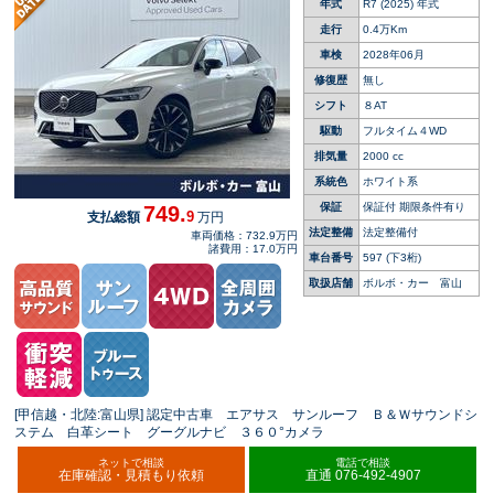
年式
R7 (2025) 年式
ィブクルーズコントロール シートベンチレーシ
ョン シートヒーター パワーバックドア
走行
0.4万Km
車検
2028年06月
修復歴
無し
シフト
８AT
駆動
フルタイム４WD
排気量
2000 cc
系統色
ホワイト系
保証
保証付 期限条件有り
749.
9
支払総額
万円
法定整備
法定整備付
車両価格：732.9万円
諸費用：17.0万円
車台番号
597
(下3桁)
取扱店舗
ボルボ・カー 富山
[甲信越・北陸:富山県] 認定中古車 エアサス サンルーフ Ｂ＆Ｗサウンドシ
ステム 白革シート グーグルナビ ３６０°カメラ
ネットで相談
電話で相談
在庫確認・見積もり依頼
直通 076-492-4907