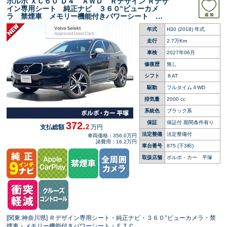
ボルボ ＸＣ６０ Ｄ４ ＡＷＤ Ｒデザイン Ｒデザ
イン専用シート 純正ナビ ３６０°ビューカメ
ラ 禁煙車 メモリー機能付きパワーシート シ
ートヒーター パワーテールゲート Ｂｌｕｅｔ
年式
H30 (2018) 年式
ｏｏｔｈ ＥＴＣ ＢＬＩＳ ルーフレール Ｃ
Ｄ
走行
2.7万Km
車検
2027年06月
修復歴
無し
シフト
８AT
駆動
フルタイム４WD
排気量
2000 cc
系統色
ブラック系
保証
保証付 期間条件有り
372.
2
支払総額
万円
法定整備
法定整備付
車両価格：356.0万円
諸費用：16.2万円
車台番号
875
(下3桁)
取扱店舗
ボルボ・カー 平塚
[関東:神奈川県] Ｒデザイン専用シート・純正ナビ・３６０°ビューカメラ・禁
煙車・メモリー機能付きパワーシート・ＥＴＣ