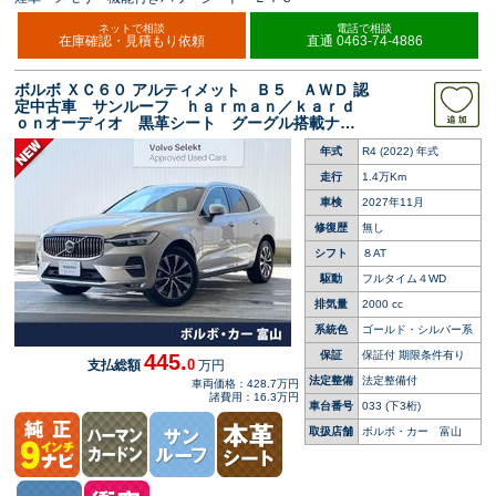
ネットで相談
電話で相談
在庫確認・見積もり依頼
直通 0463-74-4886
ボルボ ＸＣ６０ アルティメット Ｂ５ ＡＷＤ 認
定中古車 サンルーフ ｈａｒｍａｎ／ｋａｒｄ
ｏｎオーディオ 黒革シート グーグル搭載ナ
ビ ３６０°ビューカメラ シートベンチレーショ
年式
R4 (2022) 年式
ン シートヒーター パワーバックドア 純正１
９インチアルミホイール
走行
1.4万Km
車検
2027年11月
修復歴
無し
シフト
８AT
駆動
フルタイム４WD
排気量
2000 cc
系統色
ゴールド・シルバー系
保証
保証付 期限条件有り
445.
0
支払総額
万円
法定整備
法定整備付
車両価格：428.7万円
諸費用：16.3万円
車台番号
033
(下3桁)
取扱店舗
ボルボ・カー 富山