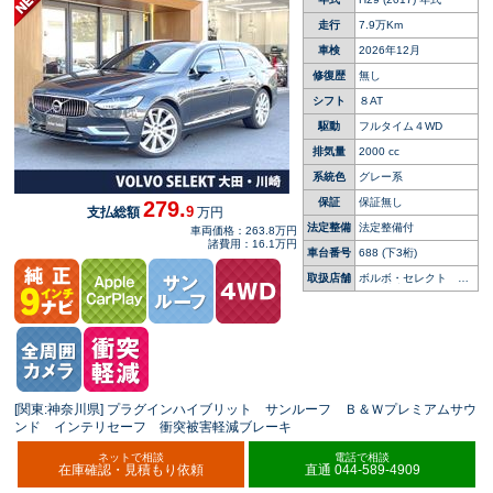
イロットアシスト レーダークルーズ 純正９イ
ンチナビ マッサージ機能付きシート
走行
7.9万Km
車検
2026年12月
修復歴
無し
シフト
８AT
駆動
フルタイム４WD
排気量
2000 cc
系統色
グレー系
保証
保証無し
279.
9
支払総額
万円
法定整備
法定整備付
車両価格：263.8万円
諸費用：16.1万円
車台番号
688
(下3桁)
取扱店舗
ボルボ・セレクト 大
田・川崎
[関東:神奈川県] プラグインハイブリット サンルーフ Ｂ＆Ｗプレミアムサウ
ンド インテリセーフ 衝突被害軽減ブレーキ
ネットで相談
電話で相談
在庫確認・見積もり依頼
直通 044-589-4909