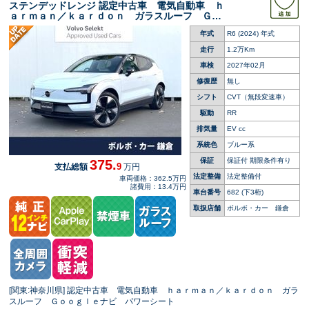
ステンデッドレンジ 認定中古車 電気自動車 ｈ
ａｒｍａｎ／ｋａｒｄｏｎ ガラスルーフ Ｇｏ
ｏｇｌｅナビ パワーシート シートヒーター
年式
R6 (2024) 年式
パイロットアシスト レーダークルーズ 衝突被
害軽減ブレーキ ステアリングヒータ―
走行
1.2万Km
車検
2027年02月
修復歴
無し
シフト
CVT（無段変速車）
駆動
RR
排気量
EV cc
系統色
ブルー系
保証
保証付 期限条件有り
375.
9
支払総額
万円
法定整備
法定整備付
車両価格：362.5万円
諸費用：13.4万円
車台番号
682
(下3桁)
取扱店舗
ボルボ・カー 鎌倉
[関東:神奈川県] 認定中古車 電気自動車 ｈａｒｍａｎ／ｋａｒｄｏｎ ガラ
スルーフ Ｇｏｏｇｌｅナビ パワーシート