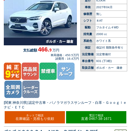
走行
4万Km
車検
2027年04月
修復歴
無し
シフト
８AT
駆動
フルタイム４WD
排気量
2000 cc
系統色
ホワイト系
保証
保証付 期限条件有り
466.
9
支払総額
万円
法定整備
法定整備付
車両価格：450.5万円
諸費用：16.4万円
車台番号
931
(下3桁)
取扱店舗
ボルボ・カー 鎌倉
[関東:神奈川県] 認定中古車・パノラマガラスサンルーフ・白革・Ｇｏｏｇｌｅ
ナビ・ＥＴＣ
ネットで相談
電話で相談
在庫確認・見積もり依頼
直通 0467-38-1671