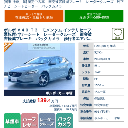
[関東:神奈川県] 認定中古車 衝突被害軽減ブレーキ レーダークルーズ 純正
ナビ シートヒーター バックカメラ
ネットで相談
電話で相談
在庫確認・見積もり依頼
直通 044-589-4909
ボルボ Ｖ４０ Ｔ３ モメンタム インテリセーフ
運転席パワーシート レーダークルーズ 衝突被
害軽減ブレーキ バックカメラ 歩行者エアバッ
ク ＬＥＤトールハンマーヘッドライト 純正ナ
年式
H29 (2017) 年式
ビ パドルシフト 禁煙車
走行
5万Km
車検
2028年01月
修復歴
無し
シフト
６AT
駆動
FF
排気量
1500 cc
系統色
ブルー系
保証
保証無し
139.
9
支払総額
万円
法定整備
法定整備付
車両価格：123.7万円
諸費用：16.2万円
車台番号
991
(下3桁)
取扱店舗
ボルボ・カー 平塚