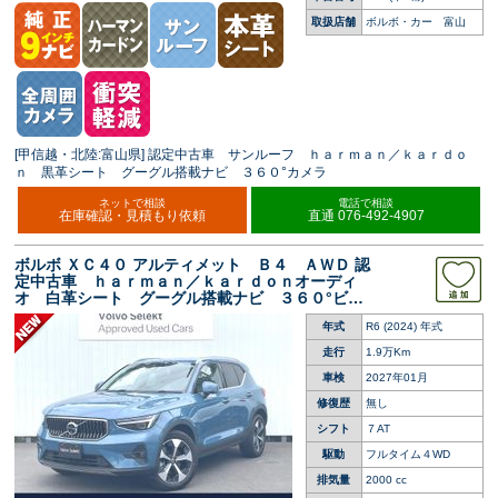
取扱店舗
ボルボ・カー 富山
[甲信越・北陸:富山県] 認定中古車 サンルーフ ｈａｒｍａｎ／ｋａｒｄｏ
ｎ 黒革シート グーグル搭載ナビ ３６０°カメラ
ネットで相談
電話で相談
在庫確認・見積もり依頼
直通 076-492-4907
ボルボ ＸＣ４０ アルティメット Ｂ４ ＡＷＤ 認
定中古車 ｈａｒｍａｎ／ｋａｒｄｏｎオーディ
オ 白革シート グーグル搭載ナビ ３６０°ビュ
ーカメラ 全席シートヒーター アダプティブク
年式
R6 (2024) 年式
ルーズコントロール 衝突被害軽減ブレーキ パ
ワーバックドア
走行
1.9万Km
車検
2027年01月
修復歴
無し
シフト
７AT
駆動
フルタイム４WD
排気量
2000 cc