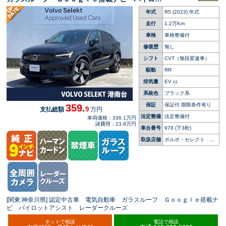
トアシスト レーダークルーズ シートヒータ
年式
R5 (2023) 年式
ー パワーシート ｈａｒｍａｎ／ｋａｒｄｏ
ｎ ＬＥＤヘッドライト 禁煙車
走行
1.2万Km
車検
車検整備付
修復歴
無し
シフト
CVT（無段変速車）
駆動
RR
排気量
EV cc
系統色
ブラック系
保証
保証付 期限条件有り
359.
9
支払総額
万円
法定整備
法定整備付
車両価格：336.1万円
諸費用：23.8万円
車台番号
978
(下3桁)
取扱店舗
ボルボ・セレクト 港
南台
[関東:神奈川県] 認定中古車 電気自動車 ガラスルーフ Ｇｏｏｇｌｅ搭載ナ
ビ パイロットアシスト レーダークルーズ
ネットで相談
電話で相談