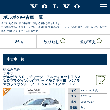
ボルボの中古車一覧
全国にあるボルボの中古車に関する情報を表示します。
中古車販売のネクステージでは、全国に販売拠点があり、お近くの店舗で、掲載されている中古
車をご覧いただくことが可能です。
186
絞り込む
並び替え
台
中古車一覧
絞込み条件
ボルボ
ボルボ Ｖ６０ リチャージ アルティメットＴ６Ａ
ＷＤプラグインハイブリッド 認定中古車 パノラ
マガラスサンルーフ Ｂｏｗｅｒｓ／ｗｉｌｋｉ
ｎｓ Ｇｏｏｇｌｅナビ ３６０°ビューカメラ
年式
R5 (2023) 年式
禁煙車 メモリー機能付きパワーシート シート
ヒーター Ｂｌｕｅｔｏｏｔｈ
走行
2.3万Km
車検
2026年11月
修復歴
無し