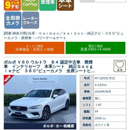
[関東:神奈川県] 白革・ｈａｒｍａｎ／ｋａｒｄｏｎ・純正ナビ・３６０°ビュ
ーカメラ・禁煙車・パワーテールゲート
ネットで相談
電話で相談
在庫確認・見積もり依頼
直通 0463-74-4886
ボルボ Ｖ６０ ウルトラ Ｂ４ 認定中古車 禁煙
車 インテリセーフ 本革シート 純正Ｇｏｏｇ
ｌｅナビ ３６０°ビューカメラ 全席シートヒー
ター ステアリングヒーター メモリーシート
年式
R7 (2025) 年式
ＡｐｐｌｅＣａｒＰｌａｙ Ｂｌｕｅｔｏｏｔｈ
走行
0.4万Km
車検
2028年09月
修復歴
無し
シフト
７AT
駆動
FF
排気量
2000 cc
系統色
ホワイト系