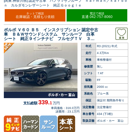
[関東:神奈川県] 認定中古車 パノラマサンルーフ ｈａｒｍａｎ／ｋａｒｄｏ
ｎ カルダモンレザーシート 純正Ｇｏｏｇｌｅ
ネットで相談
電話で相談
在庫確認・見積もり依頼
直通 042-757-8060
ボルボ Ｖ６０ Ｂ５ インスクリプション 認定中古
車 Ｂ＆Ｗサウンドシステム サンルーフ 白革
シート 純正９インチナビ フルセグＴＶ ３６
０°ビューカメラ シートベンチレーション シー
年式
R3 (2021) 年式
トヒーター アダプティブクルーズコントロール
走行
4.3万Km
車検
車検整備付
修復歴
無し
シフト
７AT
駆動
FF
排気量
2000 cc
系統色
ブルー系
保証
保証付 期間条件有り
339.
1
支払総額
万円
法定整備
法定整備付
車両価格：316.0万円
諸費用：23.1万円
車台番号
434
(下3桁)
取扱店舗
ボルボ・カー 富山