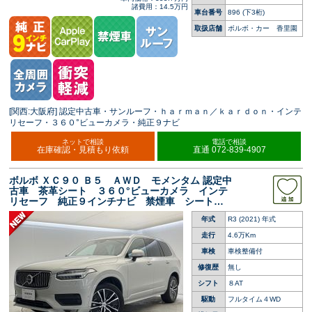
諸費用：14.5万円
車台番号
896
(下3桁)
取扱店舗
ボルボ・カー 香里園
[関西:大阪府] 認定中古車・サンルーフ・ｈａｒｍａｎ／ｋａｒｄｏｎ・インテ
リセーフ・３６０°ビューカメラ・純正９ナビ
ネットで相談
電話で相談
在庫確認・見積もり依頼
直通 072-839-4907
ボルボ ＸＣ９０ Ｂ５ ＡＷＤ モメンタム 認定中
古車 茶革シート ３６０°ビューカメラ インテ
リセーフ 純正９インチナビ 禁煙車 シートベ
ンチレーション パワーシート ＡｐｐｌｅＣａ
年式
R3 (2021) 年式
ｒＰｌａｙ パワーバックドア ＬＥＤヘッドラ
イト
走行
4.6万Km
車検
車検整備付
修復歴
無し
シフト
８AT
駆動
フルタイム４WD