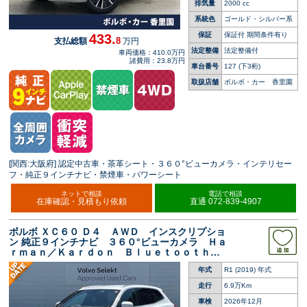
排気量
2000 cc
系統色
ゴールド・シルバー系
保証
保証付 期間条件有り
433.
8
支払総額
万円
法定整備
法定整備付
車両価格：410.0万円
諸費用：23.8万円
車台番号
127
(下3桁)
取扱店舗
ボルボ・カー 香里園
[関西:大阪府] 認定中古車・茶革シート・３６０°ビューカメラ・インテリセー
フ・純正９インチナビ・禁煙車・パワーシート
ネットで相談
電話で相談
在庫確認・見積もり依頼
直通 072-839-4907
ボルボ ＸＣ６０ Ｄ４ ＡＷＤ インスクリプショ
ン 純正９インチナビ ３６０°ビューカメラ Ｈａ
ｒｍａｎ／Ｋａｒｄｏｎ Ｂｌｕｅｔｏｏｔｈ
ステアリングヒーター シートベンチレーショ
年式
R1 (2019) 年式
ン メモリー付きパワーシート パワーテールゲ
ート ＬＥＤヘッドライト
走行
6.9万Km
車検
2026年12月