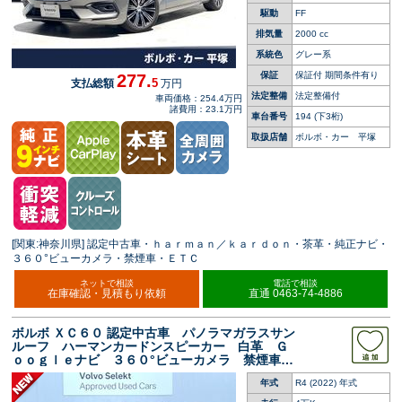
駆動
FF
排気量
2000 cc
系統色
グレー系
保証
保証付 期間条件有り
277.
5
支払総額
万円
法定整備
法定整備付
車両価格：254.4万円
諸費用：23.1万円
車台番号
194
(下3桁)
取扱店舗
ボルボ・カー 平塚
[関東:神奈川県] 認定中古車・ｈａｒｍａｎ／ｋａｒｄｏｎ・茶革・純正ナビ・
３６０°ビューカメラ・禁煙車・ＥＴＣ
ネットで相談
電話で相談
在庫確認・見積もり依頼
直通 0463-74-4886
ボルボ ＸＣ６０ 認定中古車 パノラマガラスサン
ルーフ ハーマンカードンスピーカー 白革 Ｇ
ｏｏｇｌｅナビ ３６０°ビューカメラ 禁煙車
メモリー機能付きパワーシート シートヒータ
年式
R4 (2022) 年式
ー ベンチレーション ＥＴＣ