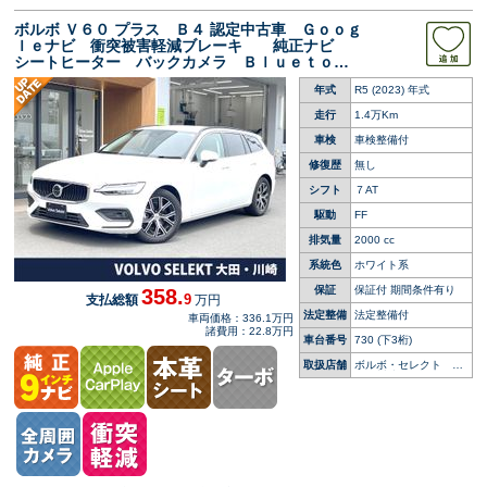
ボルボ Ｖ６０ プラス Ｂ４ 認定中古車 Ｇｏｏｇ
ｌｅナビ 衝突被害軽減ブレーキ 純正ナビ
シートヒーター バックカメラ Ｂｌｕｅｔｏｏ
ｔｈ フルセグＴＶ 純正ヘッドライト ブライ
年式
R5 (2023) 年式
ンドスポットインフォメーション 車線逸脱警報
走行
1.4万Km
車検
車検整備付
修復歴
無し
シフト
７AT
駆動
FF
排気量
2000 cc
系統色
ホワイト系
保証
保証付 期間条件有り
358.
9
支払総額
万円
法定整備
法定整備付
車両価格：336.1万円
諸費用：22.8万円
車台番号
730
(下3桁)
取扱店舗
ボルボ・セレクト 大
田・川崎