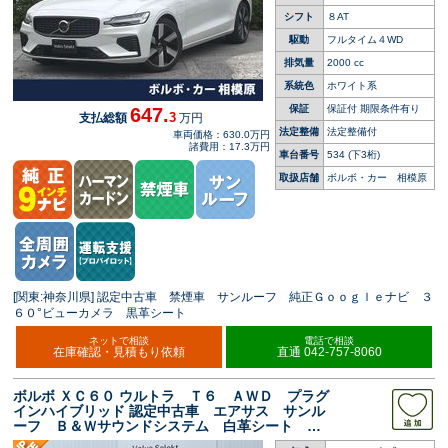
シフト
８AT
駆動
フルタイム４WD
排気量
2000 cc
系統色
ホワイト系
保証
保証付 期限条件有り
647.
3
支払総額
万円
法定整備
法定整備付
車両価格：630.0万円
諸費用：17.3万円
車台番号
534
(下3桁)
取扱店舗
ボルボ・カー 相模原
[関東:神奈川県] 認定中古車 禁煙車 サンルーフ 純正Ｇｏｏｇｌｅナビ ３
６０°ビューカメラ 黒革シート
ネットで相談
電話で相談
在庫確認・見積もり依頼
直通 042-757-8060
ボルボ ＸＣ６０ ウルトラ Ｔ６ ＡＷＤ プラグ
インハイブリッド 認定中古車 エアサス サンル
ーフ Ｂ＆Ｗサウンドシステム 白革シート グ
ーグル搭載ナビ ３６０°ビューカメラ アダプテ