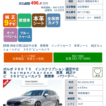
保証
保証付 期限条件有り
496.
8
支払総額
万円
法定整備
法定整備付
車両価格：480.0万円
諸費用：16.8万円
車台番号
667
(下3桁)
取扱店舗
ボルボ・カー 相模原
[関東:神奈川県] 認定中古車 禁煙車 インテリセーフ 本革シート 純正Ｇｏ
ｏｇｌｅナビ ３６０°ビューカメラ
ネットで相談
電話で相談
在庫確認・見積もり依頼
直通 042-757-8060
ボルボ Ｖ６０ Ｔ５ インスクリプション 認定中古
車 ｈａｒｍａｎ／ｋａｒｄｏｎ 茶革 純正ナ
ビ ３６０°ビューカメラ 禁煙車 パワーテール
ゲート メモリー機能付きパワーシート シート
年式
R2 (2020) 年式
ヒーター Ｂｌｕｅｔｏｏｔｈ ＥＴＣ ルーフ
レール
走行
4.6万Km
車検
車検整備付
修復歴
無し
シフト
８AT