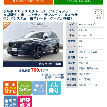
在庫確認・見積もり依頼
直通 045-830-5380
ボルボ ＸＣ９０ リチャージ アルティメット Ｔ
８ 認定中古車 エアサス サンルーフ Ｂ＆Ｗサ
ウンドシステム 白革シート グーグル搭載ナ
ビ ３６０°ビューカメラ アダプティブクルーズ
年式
R6 (2024) 年式
コントロール シートベンチレーション シート
ヒーター パワーバックドア
走行
1.1万Km
車検
2027年03月
修復歴
無し
シフト
８AT
駆動
フルタイム４WD
排気量
2000 cc
系統色
ブルー系
保証
保証付 期限条件有り
709.
9
支払総額
万円
法定整備
法定整備付
車両価格：693.9万円
諸費用：16.0万円
車台番号
407
(下3桁)
取扱店舗
ボルボ・カー 富山