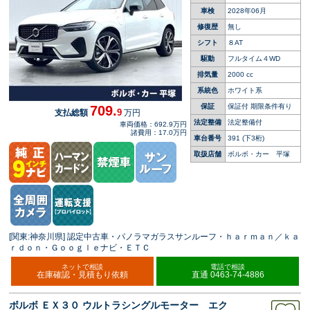
ルゲート
車検
2028年06月
修復歴
無し
シフト
８AT
駆動
フルタイム４WD
排気量
2000 cc
系統色
ホワイト系
保証
保証付 期限条件有り
709.
9
支払総額
万円
法定整備
法定整備付
車両価格：692.9万円
諸費用：17.0万円
車台番号
391
(下3桁)
取扱店舗
ボルボ・カー 平塚
[関東:神奈川県] 認定中古車・パノラマガラスサンルーフ・ｈａｒｍａｎ／ｋａ
ｒｄｏｎ・Ｇｏｏｇｌｅナビ・ＥＴＣ
ネットで相談
電話で相談
在庫確認・見積もり依頼
直通 0463-74-4886
ボルボ ＥＸ３０ ウルトラシングルモーター エク