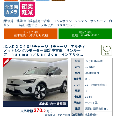
[甲信越・北陸:富山県] 認定中古車 Ｂ＆Ｗサウンドシステム サンルーフ 白
革シート 純正９型ナビ フルセグ ３６０°カメラ
ネットで相談
電話で相談
在庫確認・見積もり依頼
直通 076-492-4907
ボルボ ＸＣ４０リチャージ リチャージ アルティ
メットシングルモーター 認定中古車 サンルー
フ ｈａｒｍａｎ／ｋａｒｄｏｎ インテリセー
フ ３６０°ビューカメラ 純正９インチナビ 禁
年式
R5 (2023) 年式
煙車 シートヒーター パワーシート Ａｐｐｌ
ｅＣａｒＰｌａｙ パワーバックドア
走行
0.7万Km
車検
2028年06月
修復歴
無し
シフト
CVT（無段変速車）
駆動
RR
排気量
EV cc
系統色
ホワイト系
保証
保証付 期限条件有り
370.
2
支払総額
万円
法定整備
法定整備付
車両価格：355.7万円