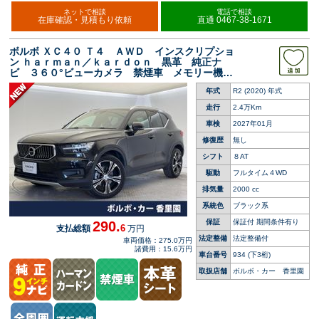
ネットで相談
電話で相談
在庫確認・見積もり依頼
直通 0467-38-1671
ボルボ ＸＣ４０ Ｔ４ ＡＷＤ インスクリプショ
ン ｈａｒｍａｎ／ｋａｒｄｏｎ 黒革 純正ナ
ビ ３６０°ビューカメラ 禁煙車 メモリー機能
付きパワーシート シートヒーター Ｂｌｕｅｔ
年式
R2 (2020) 年式
ｏｏｔｈ パワーテールゲート ＥＴＣ 純正１
９インチアルミホイール
走行
2.4万Km
車検
2027年01月
修復歴
無し
シフト
８AT
駆動
フルタイム４WD
排気量
2000 cc
系統色
ブラック系
保証
保証付 期間条件有り
290.
6
支払総額
万円
法定整備
法定整備付
車両価格：275.0万円
諸費用：15.6万円
車台番号
934
(下3桁)
取扱店舗
ボルボ・カー 香里園