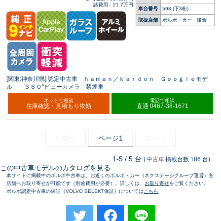
諸費用：21.7万円
車台番号
598
(下3桁)
取扱店舗
ボルボ・カー 鎌倉
[関東:神奈川県] 認定中古車 ｈａｍａｎ／ｋａｒｄｏｎ Ｇｏｏｇｌｅモデ
ル ３６０°ビューカメラ 禁煙車
ネットで相談
電話で相談
在庫確認・見積もり依頼
直通 0467-38-1671
< 前へ
ページ1
次へ >
1-5 / 5 台
(
中古車
掲載台数:186 台)
この中古車モデルのカタログを見る
本サイトに掲載中のボルボ中古車は、お近くのボルボ・カー（ネクステージグループ運営）各
店舗へお取り寄せが可能です（別途費用が必要）。詳しくは、
お取り寄せ
をご覧ください。
ボルボ認定中古車の保証（VOLVO SELEKT保証）については
こちら