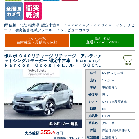
[甲信越・北陸:福井県] 認定中古車 ｈａｒｍａｎ／ｋａｒｄｏｎ インテリセ
ーフ 衝突被害軽減ブレーキ ３６０ビューカメラ
ネットで相談
電話で相談
在庫確認・見積もり依頼
直通 0776-53-4920
ボルボ Ｃ４０リチャージ リチャージ アルティメ
ットシングルモーター 認定中古車 ｈａｍａｎ／
ｋａｒｄｏｎ Ｇｏｏｇｌｅモデル ３６０°ビ
ューカメラ 禁煙車 インテリセーフ メモリ
年式
R5 (2023) 年式
機能付きパワーシート ＬＥＤヘッドライト
走行
1.2万Km
車検
車検整備付
修復歴
無し
シフト
CVT（無段変速車）
駆動
RR
排気量
EV cc
系統色
グレー系
保証
保証付 期限条件有り
355.
9
支払総額
万円
法定整備
法定整備付
車両価格：334.2万円