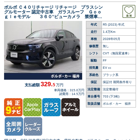
ボルボ Ｃ４０リチャージ リチャージ プラスシン
グルモーター 認定中古車 ガラスルーフ Ｇｏｏ
ｇｌｅモデル ３６０°ビューカメラ 禁煙車
インテリセーフ メモリ機能付きパワーシー
年式
R5 (2023) 年式
ト ＬＥＤヘッドライト アダプティブクルーズ
コントロール
走行
1.4万Km
車検
2028年05月
修復歴
無し
シフト
CVT（無段変速車）
駆動
FF
排気量
EV cc
系統色
ブラック系
保証
保証付 期間条件有り
329.
5
支払総額
万円
法定整備
法定整備付
車両価格：315.0万円
諸費用：14.5万円
車台番号
703
(下3桁)
取扱店舗
ボルボ・カー 福井