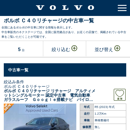
ボルボ Ｃ４０リチャージの中古車一覧
全国にあるボルボの中古車に関する情報を表示します。
中古車販売のネクステージでは、全国に販売拠点があり、お近くの店舗で、掲載されている中古
車をご覧いただくことが可能です。
5
絞り込む
並び替え
台
中古車一覧
絞込み条件
ボルボ Ｃ４０リチャージ
ボルボ Ｃ４０リチャージ リチャージ アルティメ
ットシングルモーター 認定中古車 電気自動車
ガラスルーフ Ｇｏｏｇｌｅ搭載ナビ パイロッ
トアシスト レーダークルーズ シートヒータ
年式
R5 (2023) 年式
ー パワーシート ｈａｒｍａｎ／ｋａｒｄｏ
ｎ ＬＥＤヘッドライト 禁煙車
走行
1.2万Km
車検
車検整備付
修復歴
無し