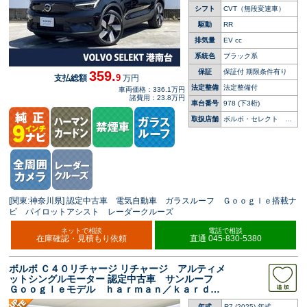
シフト
CVT（無段変速車）
駆動
RR
排気量
EV cc
系統色
ブラック系
保証
保証付 期限条件有り
359.
9
支払総額
万円
法定整備
法定整備付
車両価格：336.1万円
諸費用：23.8万円
車台番号
978
(下3桁)
取扱店舗
ボルボ・セレクト 港
南台
[関東:神奈川県] 認定中古車 電気自動車 ガラスルーフ Ｇｏｏｇｌｅ搭載ナ
ビ パイロットアシスト レーダークルーズ
ネットで相談
電話で相談
在庫確認・見積もり依頼
直通 045-830-5380
ボルボ Ｃ４０リチャージ リチャージ アルティメ
ットシングルモーター 認定中古車 サンルーフ
Ｇｏｏｇｌｅモデル ｈａｒｍａｎ／ｋａｒｄｏ
ｎ インテリセーフ ３６０°ビューカメラ 禁煙
年式
R7 (2025) 年式