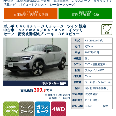
[甲信越・北陸:福井県] 認定中古車 電気自動車 ガラスルーフ Ｇｏｏｇｌｅ
搭載ナビ パイロットアシスト レーダークルーズ
ネットで相談
電話で相談
在庫確認・見積もり依頼
直通 0776-53-4920
ボルボ Ｃ４０リチャージ リチャージ ツイン 認定
中古車 ｈａｒｍａｎ／ｋａｒｄｏｎ インテリ
セーフ 衝突被害軽減ブレーキ ３６０ビューカ
メラ パイロットアシスト レーダークルーズ
年式
R4 (2022) 年式
純正９インチナビ 禁煙車 シートヒーター メ
モリー機能付きシート
走行
2万Km
車検
2027年05月
修復歴
無し
シフト
CVT（無段変速車）
駆動
フルタイム４WD
排気量
EV cc
系統色
ゴールド・シルバー系
保証
保証付 期間条件有り
309.
8
支払総額
万円
法定整備
法定整備付
車両価格：296.2万円
諸費用：13.6万円
車台番号
110
(下3桁)
取扱店舗
ボルボ・カー 福井