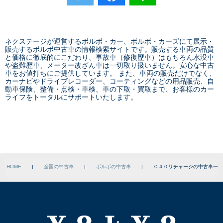
ネクステージが運営するボルボ・カー、ボルボ・カーズにて展示・
販売するボルボ中古車の情報検索サイトです。販売する車両の品質
と価格に徹底的にこだわり、事故車（修復歴車）はもちろん水没車
や盗難歴車、メーター改ざん車は一切取り扱いません。安心な
中古
車をお値打ちに
ご提供しています。 また、車両の販売だけでなく、
カーナビやドライブレコーダー、コーティングなどの用品販売、自
動車保険、整備・点検・車検、車の下取・買取まで、お客様のカー
ライフをトータルにサポートいたします。
HOME
|
全国の中古車
|
ボルボの中古車
|
Ｃ４０リチャージの中古車一覧