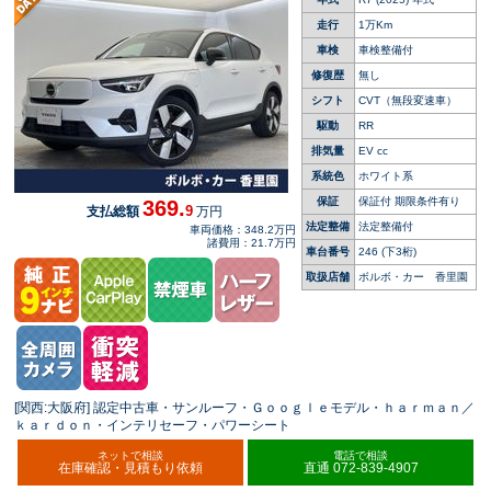
車 シートヒーター パワーシート Ａｐｐｌｅ
ＣａｒＰｌａｙ パワーバックドア
走行
1万Km
車検
車検整備付
修復歴
無し
シフト
CVT（無段変速車）
駆動
RR
排気量
EV cc
系統色
ホワイト系
保証
保証付 期限条件有り
369.
9
支払総額
万円
法定整備
法定整備付
車両価格：348.2万円
諸費用：21.7万円
車台番号
246
(下3桁)
取扱店舗
ボルボ・カー 香里園
[関西:大阪府] 認定中古車・サンルーフ・Ｇｏｏｇｌｅモデル・ｈａｒｍａｎ／
ｋａｒｄｏｎ・インテリセーフ・パワーシート
ネットで相談
電話で相談
在庫確認・見積もり依頼
直通 072-839-4907