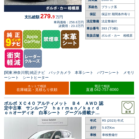
系統色
ブラック系
保証
保証付 期間条件有り
279.
9
支払総額
万円
法定整備
法定整備付
車両価格：256.6万円
諸費用：23.3万円
車台番号
393
(下3桁)
取扱店舗
ボルボ・カー 相模原
[関東:神奈川県] 純正ナビ バックカメラ 本革シート パワーシート メモリ
ーシート シートヒーター
ネットで相談
電話で相談
在庫確認・見積もり依頼
直通 042-757-8060
ボルボ ＸＣ４０ アルティメット Ｂ４ ＡＷＤ 認
定中古車 サンルーフ ｈａｒｍａｎ／ｋａｒｄ
ｏｎオーディオ 白革シート グーグル搭載ナ
ビ ３６０°ビューカメラ シートヒーター パワ
年式
R5 (2023) 年式
ーシート アダプティブクルーズコントロール
パワーバックドア
走行
5.9万Km
車検
車検整備付