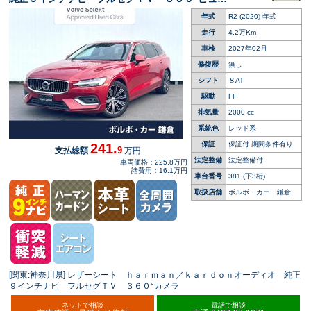
カメラ シートベンチレーション シートヒータ
年式
R2 (2020) 年式
ー アダプティブクルーズコントロール パワー
バックドア
走行
4.2万Km
車検
2027年02月
修復歴
無し
シフト
８AT
駆動
FF
排気量
2000 cc
系統色
レッド系
保証
保証付 期間条件有り
241.
9
支払総額
万円
法定整備
法定整備付
車両価格：225.8万円
諸費用：16.1万円
車台番号
381
(下3桁)
取扱店舗
ボルボ・カー 鎌倉
[関東:神奈川県] レザーシート ｈａｒｍａｎ／ｋａｒｄｏｎオーディオ 純正
９インチナビ フルセグＴＶ ３６０°カメラ
ネットで相談
電話で相談