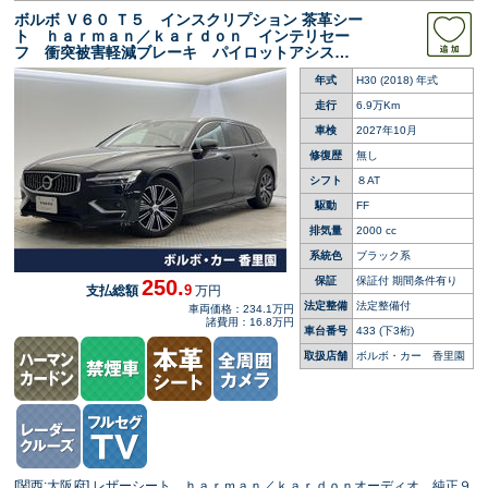
ボルボ Ｖ６０ Ｔ５ インスクリプション 茶革シー
ト ｈａｒｍａｎ／ｋａｒｄｏｎ インテリセー
フ 衝突被害軽減ブレーキ パイロットアシス
ト ３６０°ビューカメラ レーダークルーズ 純
年式
H30 (2018) 年式
正９インチナビ 禁煙車 シートベンチレーショ
ン パワーシート
走行
6.9万Km
車検
2027年10月
修復歴
無し
シフト
８AT
駆動
FF
排気量
2000 cc
系統色
ブラック系
保証
保証付 期間条件有り
250.
9
支払総額
万円
法定整備
法定整備付
車両価格：234.1万円
諸費用：16.8万円
車台番号
433
(下3桁)
取扱店舗
ボルボ・カー 香里園
[関西:大阪府] レザーシート ｈａｒｍａｎ／ｋａｒｄｏｎオーディオ 純正９