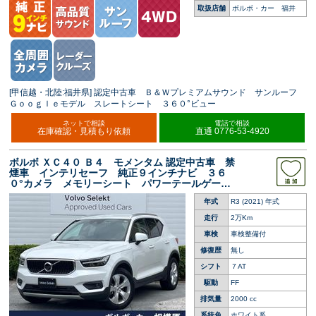
取扱店舗
ボルボ・カー 福井
[甲信越・北陸:福井県] 認定中古車 Ｂ＆Ｗプレミアムサウンド サンルーフ
Ｇｏｏｇｌｅモデル スレートシート ３６０°ビュー
ネットで相談
電話で相談
在庫確認・見積もり依頼
直通 0776-53-4920
ボルボ ＸＣ４０ Ｂ４ モメンタム 認定中古車 禁
煙車 インテリセーフ 純正９インチナビ ３６
０°カメラ メモリーシート パワーテールゲー
ト ＡｐｐｌｅＣａｒＰｌａｙ Ａｎｄｒｏｉｄ
年式
R3 (2021) 年式
Ａｕｔｏ
走行
2万Km
車検
車検整備付
修復歴
無し
シフト
７AT
駆動
FF
排気量
2000 cc
系統色
ホワイト系