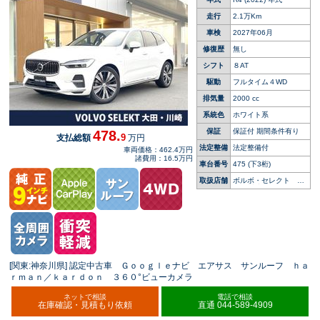
ベンチレーション シートヒーター パワーバッ
クドア 純正２０インチアルミホイール
走行
2.1万Km
車検
2027年06月
修復歴
無し
シフト
８AT
駆動
フルタイム４WD
排気量
2000 cc
系統色
ホワイト系
保証
保証付 期間条件有り
478.
9
支払総額
万円
法定整備
法定整備付
車両価格：462.4万円
諸費用：16.5万円
車台番号
475
(下3桁)
取扱店舗
ボルボ・セレクト 大
田・川崎
[関東:神奈川県] 認定中古車 Ｇｏｏｇｌｅナビ エアサス サンルーフ ｈａ
ｒｍａｎ／ｋａｒｄｏｎ ３６０°ビューカメラ
ネットで相談
電話で相談
在庫確認・見積もり依頼
直通 044-589-4909