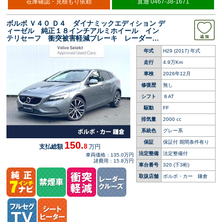
在庫確認・見積もり依頼
直通 0467-38-1671
ボルボ Ｖ４０ Ｄ４ ダイナミックエディション デ
ィーゼル 純正１８インチアルミホイール イン
テリセーフ 衝突被害軽減ブレーキ レーダーク
ルーズ 純正７インチナビ 禁煙車 シートヒー
年式
H29 (2017) 年式
ター メモリー機能付きパワーシート Ｂｌｕｅ
ｔｏｏｔｈ
走行
4.9万Km
車検
2026年12月
修復歴
無し
シフト
８AT
駆動
FF
排気量
2000 cc
系統色
グレー系
保証
保証付 期間条件有り
150.
8
支払総額
万円
法定整備
法定整備付
車両価格：135.0万円
諸費用：15.8万円
車台番号
320
(下3桁)
取扱店舗
ボルボ・カー 鎌倉