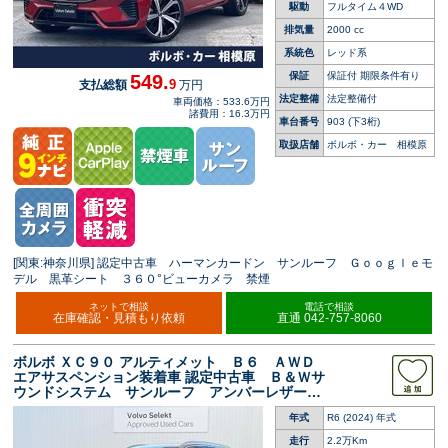
駆動
フルタイム４WD
排気量
2000 cc
系統色
レッド系
保証
保証付 期限条件有り
549.
9
支払総額
万円
法定整備
法定整備付
車両価格：533.6万円
諸費用：16.3万円
車台番号
903
(下3桁)
取扱店舗
ボルボ・カー 相模原
[関東:神奈川県] 認定中古車 ハーマンカードン サンルーフ Ｇｏｏｇｌｅモ
デル 黒革シート ３６０°ビューカメラ 禁煙
ネットで相談
電話で相談
在庫確認・見積もり依頼
直通 042-757-8060
ボルボ ＸＣ９０ アルティメット Ｂ６ ＡＷＤ
エアサスペンション装着車 認定中古車 Ｂ＆Ｗサ
ウンドシステム サンルーフ アンバーレザーシ
ート グーグル搭載ナビ ３６０°ビューカメラ
年式
R6 (2024) 年式
シートベンチレーション シートヒーター アダ
プティブクルーズコントロール パワーバックド
走行
2.2万Km