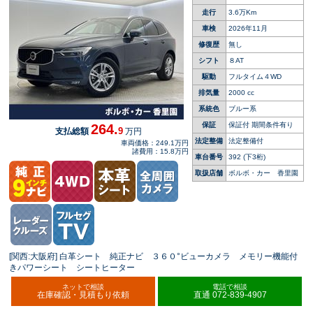
走行
3.6万Km
車検
2026年11月
修復歴
無し
シフト
８AT
駆動
フルタイム４WD
排気量
2000 cc
系統色
ブルー系
保証
保証付 期間条件有り
264.
9
支払総額
万円
法定整備
法定整備付
車両価格：249.1万円
諸費用：15.8万円
車台番号
392
(下3桁)
取扱店舗
ボルボ・カー 香里園
[関西:大阪府] 白革シート 純正ナビ ３６０°ビューカメラ メモリー機能付
きパワーシート シートヒーター
ネットで相談
電話で相談
在庫確認・見積もり依頼
直通 072-839-4907