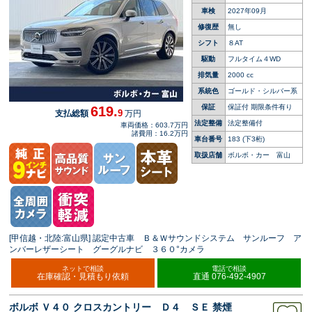
ア
車検
2027年09月
修復歴
無し
シフト
８AT
駆動
フルタイム４WD
排気量
2000 cc
系統色
ゴールド・シルバー系
保証
保証付 期限条件有り
619.
9
支払総額
万円
法定整備
法定整備付
車両価格：603.7万円
諸費用：16.2万円
車台番号
183
(下3桁)
取扱店舗
ボルボ・カー 富山
[甲信越・北陸:富山県] 認定中古車 Ｂ＆Ｗサウンドシステム サンルーフ ア
ンバーレザーシート グーグルナビ ３６０°カメラ
ネットで相談
電話で相談
在庫確認・見積もり依頼
直通 076-492-4907
ボルボ Ｖ４０ クロスカントリー Ｄ４ ＳＥ 禁煙