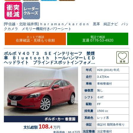
[甲信越・北陸:福井県] ｈａｒａｍａｎ／ｋａｒｄｏｎ 黒革 純正ナビ バッ
クカメラ メモリー機能付きパワーシート
ネットで相談
電話で相談
在庫確認・見積もり依頼
直通 0776-53-4920
ボルボ Ｖ４０ Ｔ３ ＳＥ インテリセーフ 禁煙
車 Ｂｌｕｅｔｏｏｔｈ トールハンマーＬＥＤ
ヘッドライト ブラインドスポットインフォメー
ション バックセンサー 純正１６インチアルミ
年式
H28 (2016) 年式
ホイール ＥＴＣ スマートキー オートライト
走行
3.4万Km
車検
車検整備付
修復歴
無し
シフト
６AT
駆動
FF
排気量
1500 cc
系統色
レッド系
保証
保証付 期間条件有り
108.
4
支払総額
万円
法定整備
法定整備付
車両価格：86.6万円