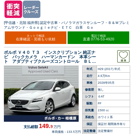
[甲信越・北陸:福井県] 認定中古車・パノラマガラスサンルーフ・Ｂ＆Ｗプレミ
アムサウンド・Ｇｏｏｇｌｅナビ・ＥＴＣ 白革 Ｇｏ
ネットで相談
電話で相談
在庫確認・見積もり依頼
直通 0776-53-4920
ボルボ Ｖ４０ Ｔ３ インスクリプション 純正ナ
ビ バックカメラ ハーマンカードン 本革シー
ト アダプティブクルーズコントロール ＢＬＩ
Ｓ パワーシート メモリーシート シートヒー
年式
H29 (2017) 年式
ター ＥＴＣ ＬＥＤヘッドライト
走行
4.6万Km
車検
2028年05月
修復歴
無し
シフト
６AT
駆動
FF
排気量
1500 cc
系統色
ホワイト系
保証
保証付 期間条件有り
149.
9
支払総額
万円
法定整備
法定整備付
車両価格：133.5万円