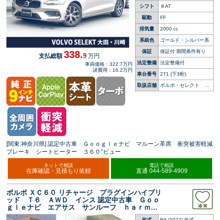
シフト
８AT
駆動
FF
排気量
2000 cc
系統色
ゴールド・シルバー系
保証
保証付 期間条件有り
338.
9
支払総額
万円
法定整備
法定整備付
車両価格：322.7万円
諸費用：16.2万円
車台番号
271
(下3桁)
取扱店舗
ボルボ・セレクト 大
田・川崎
[関東:神奈川県] 認定中古車 Ｇｏｏｇｌｅナビ マルーン革席 衝突被害軽減
ブレーキ シートヒーター ３６０°ビュー
ネットで相談
電話で相談
在庫確認・見積もり依頼
直通 044-589-4909
ボルボ ＸＣ６０ リチャージ プラグインハイブリ
ッド Ｔ６ ＡＷＤ インス 認定中古車 Ｇｏｏ
ｇｌｅナビ エアサス サンルーフ ｈａｒｍａ
ｎ／ｋａｒｄｏｎ ３６０°ビューカメラ シート
年式
R4 (2022) 年式