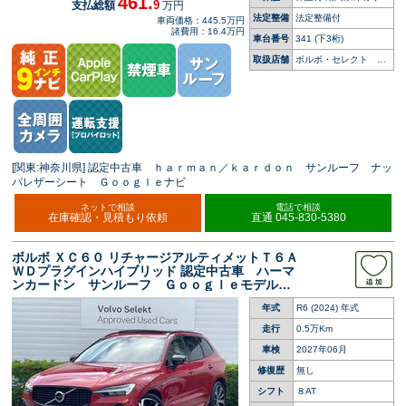
461.
9
支払総額
万円
法定整備
法定整備付
車両価格：445.5万円
諸費用：16.4万円
車台番号
341
(下3桁)
取扱店舗
ボルボ・セレクト 港
南台
[関東:神奈川県] 認定中古車 ｈａｒｍａｎ／ｋａｒｄｏｎ サンルーフ ナッ
パレザーシート Ｇｏｏｇｌｅナビ
ネットで相談
電話で相談
在庫確認・見積もり依頼
直通 045-830-5380
ボルボ ＸＣ６０ リチャージアルティメットＴ６Ａ
ＷＤプラグインハイブリッド 認定中古車 ハーマ
ンカードン サンルーフ Ｇｏｏｇｌｅモデル
黒革シート ３６０°ビューカメラ 禁煙車 シー
年式
R6 (2024) 年式
トベンチレーション メモリー機能付きパワーシ
ート ＬＥＤヘッドライト
走行
0.5万Km
車検
2027年06月
修復歴
無し
シフト
８AT