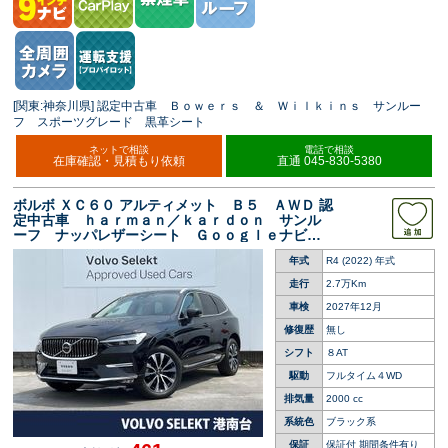
[関東:神奈川県] 認定中古車 Ｂｏｗｅｒｓ ＆ Ｗｉｌｋｉｎｓ サンルー
フ スポーツグレード 黒革シート
ネットで相談
電話で相談
在庫確認・見積もり依頼
直通 045-830-5380
ボルボ ＸＣ６０ アルティメット Ｂ５ ＡＷＤ 認
定中古車 ｈａｒｍａｎ／ｋａｒｄｏｎ サンル
ーフ ナッパレザーシート Ｇｏｏｇｌｅナビ
パイロットアシスト パワーバックドア 禁煙
年式
R4 (2022) 年式
車 シートヒーター ベンチレーション マッサ
ージ機能付きシート
走行
2.7万Km
車検
2027年12月
修復歴
無し
シフト
８AT
駆動
フルタイム４WD
排気量
2000 cc
系統色
ブラック系
保証
保証付 期間条件有り