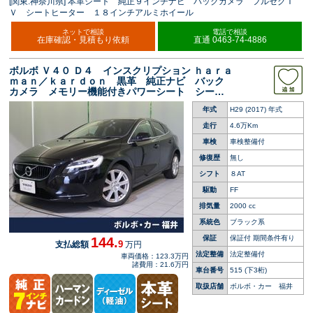
[関東:神奈川県] 本革シート 純正９インチナビ バックカメラ フルセグＴ
Ｖ シートヒーター １８インチアルミホイール
ネットで相談
電話で相談
在庫確認・見積もり依頼
直通 0463-74-4886
ボルボ Ｖ４０ Ｄ４ インスクリプション ｈａｒａ
ｍａｎ／ｋａｒｄｏｎ 黒革 純正ナビ バック
カメラ メモリー機能付きパワーシート シート
ヒーター 禁煙車 Ｂｌｕｅｔｏｏｔｈ パドル
年式
H29 (2017) 年式
シフト ＥＴＣ 純正１７インチアルミホイー
ル ＥＴＣ
走行
4.6万Km
車検
車検整備付
修復歴
無し
シフト
８AT
駆動
FF
排気量
2000 cc
系統色
ブラック系
保証
保証付 期間条件有り
144.
9
支払総額
万円
法定整備
法定整備付
車両価格：123.3万円
諸費用：21.6万円
車台番号
515
(下3桁)
取扱店舗
ボルボ・カー 福井