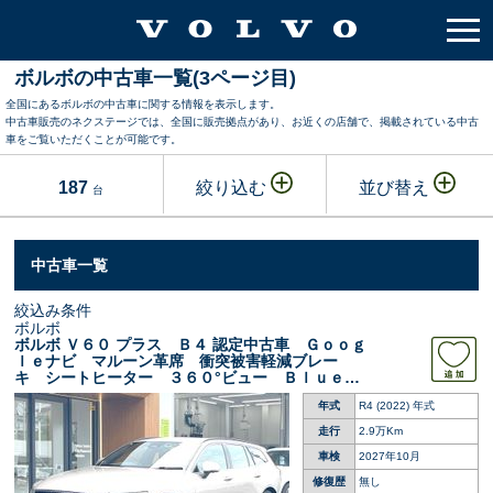
ボルボの中古車一覧(3ページ目)
全国にあるボルボの中古車に関する情報を表示します。
中古車販売のネクステージでは、全国に販売拠点があり、お近くの店舗で、掲載されている中古
車をご覧いただくことが可能です。
187
絞り込む
並び替え
台
中古車一覧
絞込み条件
ボルボ
ボルボ Ｖ６０ プラス Ｂ４ 認定中古車 Ｇｏｏｇ
ｌｅナビ マルーン革席 衝突被害軽減ブレー
キ シートヒーター ３６０°ビュー Ｂｌｕｅｔ
ｏｏｔｈ フルセグＴＶ ＬＥＤライト ブライ
年式
R4 (2022) 年式
ンドスポットインフォメーション 車線逸脱警報
走行
2.9万Km
車検
2027年10月
修復歴
無し