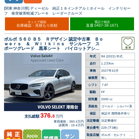
[関東:神奈川県] ディーゼル 純正１８インチアルミホイール インテリセー
フ 衝突被害軽減ブレーキ レーダークルーズ
ネットで相談
電話で相談
在庫確認・見積もり依頼
直通 0467-38-1671
ボルボ Ｓ６０ Ｂ５ Ｒデザイン 認定中古車 Ｂｏ
ｗｅｒｓ ＆ Ｗｉｌｋｉｎｓ サンルーフ ス
ポーツグレード 黒革シート パイロットアシス
ト シートヒーター ハンドルヒーター パワー
年式
R4 (2022) 年式
シート 禁煙車 グレード専用アルミ 純正ナビ
走行
1.2万Km
車検
2027年10月
修復歴
無し
シフト
７AT
駆動
FF
排気量
2000 cc
系統色
ゴールド・シルバー系
保証
保証付 期間条件有り
376.
8
支払総額
万円
法定整備
法定整備付
車両価格：360.4万円
諸費用：16.4万円
車台番号
229
(下3桁)
取扱店舗
ボルボ・セレクト 港
南台