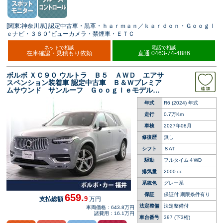
[関東:神奈川県] 認定中古車・黒革・ｈａｒｍａｎ／ｋａｒｄｏｎ・Ｇｏｏｇｌ
ｅナビ・３６０°ビューカメラ・禁煙車・ＥＴＣ
ネットで相談
電話で相談
在庫確認・見積もり依頼
直通 0463-74-4886
ボルボ ＸＣ９０ ウルトラ Ｂ５ ＡＷＤ エアサ
スペンション装着車 認定中古車 Ｂ＆Ｗプレミア
ムサウンド サンルーフ Ｇｏｏｇｌｅモデル
スレートシート ３６０°ビューカメラ 禁煙車
年式
R6 (2024) 年式
シートベンチレーション メモリー機能付きパワ
ーシート 純正ナビ ＬＥＤライト
走行
0.7万Km
車検
2027年08月
修復歴
無し
シフト
８AT
駆動
フルタイム４WD
排気量
2000 cc
系統色
グレー系
保証
保証付 期限条件有り
659.
9
支払総額
万円
法定整備
法定整備付
車両価格：643.8万円
諸費用：16.1万円
車台番号
397
(下3桁)