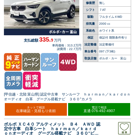
修復歴
無し
シフト
７AT
駆動
フルタイム４WD
排気量
2000 cc
系統色
ホワイト系
保証
保証付 期限条件有り
335.
9
支払総額
万円
法定整備
法定整備付
車両価格：313.2万円
諸費用：22.7万円
車台番号
097
(下3桁)
取扱店舗
ボルボ・カー 富山
[甲信越・北陸:富山県] 認定中古車 サンルーフ ｈａｒｍａｎ／ｋａｒｄｏｎ
オーディオ 白革 グーグル搭載ナビ ３６０°カメラ
ネットで相談
電話で相談
在庫確認・見積もり依頼
直通 076-492-4907
ボルボ ＸＣ４０ アルティメット Ｂ４ ＡＷＤ 認
定中古車 白革シート ｈａｒｍａｎ／ｋａｒｄ
ｏｎオーディオ グーグル搭載ナビ ３６０°ビュ