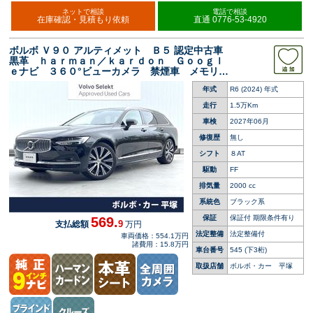
ネットで相談
電話で相談
在庫確認・見積もり依頼
直通 0776-53-4920
ボルボ Ｖ９０ アルティメット Ｂ５ 認定中古車
黒革 ｈａｒｍａｎ／ｋａｒｄｏｎ Ｇｏｏｇｌ
ｅナビ ３６０°ビューカメラ 禁煙車 メモリー
機能付きパワーシート Ｂｌｕｅｔｏｏｔｈ パ
年式
R6 (2024) 年式
ワーテールゲート ルーフレール シートヒータ
ー
走行
1.5万Km
車検
2027年06月
修復歴
無し
シフト
８AT
駆動
FF
排気量
2000 cc
系統色
ブラック系
保証
保証付 期限条件有り
569.
9
支払総額
万円
法定整備
法定整備付
車両価格：554.1万円
諸費用：15.8万円
車台番号
545
(下3桁)
取扱店舗
ボルボ・カー 平塚