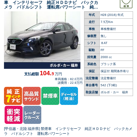
車 インテリセーフ 純正ＨＤＤナビ バックカ
メラ パドルシフト 運転席パワーシート 純正
１８インチアルミホイール ＬＥＤヘッドライ
年式
H28 (2016) 年式
ト ＢＬＩＳ クルーズコントロール ＥＴＣ
２．０
走行
7.5万Km
車検
車検整備付
修復歴
無し
シフト
８AT
駆動
FF
排気量
2000 cc
系統色
ブラック系
保証
保証付 期間条件有り
104.
9
支払総額
万円
法定整備
法定整備付
車両価格：82.0万円
諸費用：22.9万円
車台番号
542
(下3桁)
取扱店舗
ボルボ・カー 福井
[甲信越・北陸:福井県] 禁煙車 インテリセーフ 純正ＨＤＤナビ バックカメ
ラ パドルシフト 運転席パワーシート