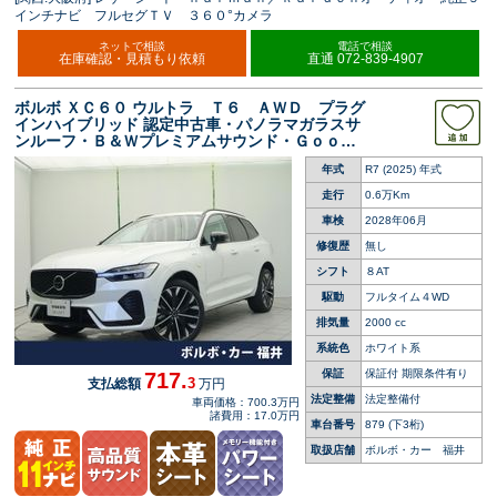
インチナビ フルセグＴＶ ３６０°カメラ
ネットで相談
電話で相談
在庫確認・見積もり依頼
直通 072-839-4907
ボルボ ＸＣ６０ ウルトラ Ｔ６ ＡＷＤ プラグ
インハイブリッド 認定中古車・パノラマガラスサ
ンルーフ・Ｂ＆Ｗプレミアムサウンド・Ｇｏｏｇ
ｌｅナビ・ＥＴＣ 白革 Ｇｏｏｇｌｅナビ メ
年式
R7 (2025) 年式
モリー機能付きパワーシート シートヒーター
ベンチレーション パワーテールゲート
走行
0.6万Km
車検
2028年06月
修復歴
無し
シフト
８AT
駆動
フルタイム４WD
排気量
2000 cc
系統色
ホワイト系
保証
保証付 期限条件有り
717.
3
支払総額
万円
法定整備
法定整備付
車両価格：700.3万円
諸費用：17.0万円
車台番号
879
(下3桁)
取扱店舗
ボルボ・カー 福井