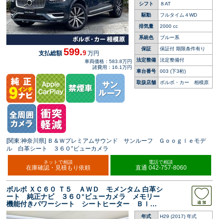
シフト
８AT
駆動
フルタイム４WD
排気量
2000 cc
系統色
ブルー系
保証
保証付 期限条件有り
599.
9
支払総額
万円
法定整備
法定整備付
車両価格：583.8万円
諸費用：16.1万円
車台番号
003
(下3桁)
取扱店舗
ボルボ・カー 相模原
[関東:神奈川県] Ｂ＆Ｗプレミアムサウンド サンルーフ Ｇｏｏｇｌｅモデ
ル 白革シート ３６０°ビューカメラ
ネットで相談
電話で相談
在庫確認・見積もり依頼
直通 042-757-8060
ボルボ ＸＣ６０ Ｔ５ ＡＷＤ モメンタム 白革シ
ート 純正ナビ ３６０°ビューカメラ メモリー
機能付きパワーシート シートヒーター Ｂｌｕ
ｅｔｏｏｔｈ パワーテールゲート ＥＴＣ 禁
年式
H29 (2017) 年式
煙車 純正１８インチアルミホイール