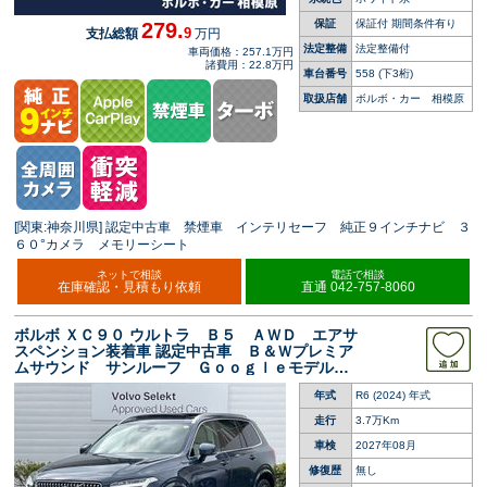
保証
保証付 期間条件有り
279.
9
支払総額
万円
法定整備
法定整備付
車両価格：257.1万円
諸費用：22.8万円
車台番号
558
(下3桁)
取扱店舗
ボルボ・カー 相模原
[関東:神奈川県] 認定中古車 禁煙車 インテリセーフ 純正９インチナビ ３
６０°カメラ メモリーシート
ネットで相談
電話で相談
在庫確認・見積もり依頼
直通 042-757-8060
ボルボ ＸＣ９０ ウルトラ Ｂ５ ＡＷＤ エアサ
スペンション装着車 認定中古車 Ｂ＆Ｗプレミア
ムサウンド サンルーフ Ｇｏｏｇｌｅモデル
白革シート ３６０°ビューカメラ 禁煙車 シー
年式
R6 (2024) 年式
トベンチレーション メモリー機能付きパワーシ
ート 純正ナビ ＬＥＤライト
走行
3.7万Km
車検
2027年08月
修復歴
無し