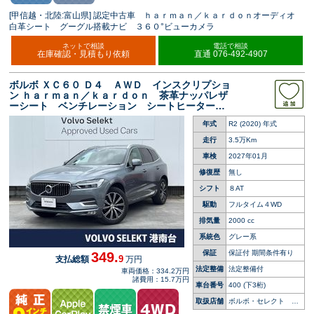
[甲信越・北陸:富山県] 認定中古車 ｈａｒｍａｎ／ｋａｒｄｏｎオーディオ
白革シート グーグル搭載ナビ ３６０°ビューカメラ
ネットで相談
電話で相談
在庫確認・見積もり依頼
直通 076-492-4907
ボルボ ＸＣ６０ Ｄ４ ＡＷＤ インスクリプショ
ン ｈａｒｍａｎ／ｋａｒｄｏｎ 茶革ナッパレザ
ーシート ベンチレーション シートヒーター
パワーシート パワーバックドア 禁煙車 衝突
年式
R2 (2020) 年式
被害軽減ブレーキ ＬＥＤヘッドライト マッサ
ージ機能付きシート
走行
3.5万Km
車検
2027年01月
修復歴
無し
シフト
８AT
駆動
フルタイム４WD
排気量
2000 cc
系統色
グレー系
保証
保証付 期間条件有り
349.
9
支払総額
万円
法定整備
法定整備付
車両価格：334.2万円
諸費用：15.7万円
車台番号
400
(下3桁)
取扱店舗
ボルボ・セレクト 港
南台