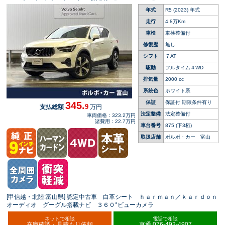
ーカメラ 全席シートヒーター パワーシート
年式
R5 (2023) 年式
アダプティブクルーズコントロール パワーバッ
クドア 禁煙車
走行
4.8万Km
車検
車検整備付
修復歴
無し
シフト
７AT
駆動
フルタイム４WD
排気量
2000 cc
系統色
ホワイト系
保証
保証付 期限条件有り
345.
9
支払総額
万円
法定整備
法定整備付
車両価格：323.2万円
諸費用：22.7万円
車台番号
875
(下3桁)
取扱店舗
ボルボ・カー 富山
[甲信越・北陸:富山県] 認定中古車 白革シート ｈａｒｍａｎ／ｋａｒｄｏｎ
オーディオ グーグル搭載ナビ ３６０°ビューカメラ
ネットで相談
電話で相談
在庫確認・見積もり依頼
直通 076-492-4907