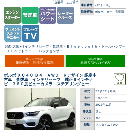
諸費用：21.8万円
車台番号
712
(下3桁)
取扱店舗
ボルボ・カー 香里園
[関西:大阪府] インテリセーフ・禁煙車・Ｂｌｕｅｔｏｏｔｈ・トールハンマー
ＬＥＤヘッドライト・バックセンサー
ネットで相談
電話で相談
在庫確認・見積もり依頼
直通 072-839-4907
ボルボ ＸＣ４０ Ｂ４ ＡＷＤ Ｒデザイン 認定中
古車 禁煙車 インテリセーフ 純正９インチナ
ビ ３６０度ビューカメラ ステアリングヒータ
ー シートヒーター メモリーシート パワーテ
年式
R3 (2021) 年式
ールゲート ＡｐｐｌｅＣａｒＰｌａｙ Ａｎｄ
ｒｏｉｄＡｕｔｏ
走行
2.9万Km
車検
2026年11月
修復歴
無し
シフト
８AT
駆動
フルタイム４WD