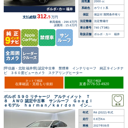
排気量
2000 cc
系統色
ホワイト系
保証
保証付 期間条件有り
312.
5
支払総額
万円
法定整備
法定整備付
車両価格：296.9万円
諸費用：15.6万円
車台番号
740
(下3桁)
取扱店舗
ボルボ・カー 福井
[甲信越・北陸:福井県] 認定中古車 禁煙車 インテリセーフ 純正９インチナ
ビ ３６０度ビューカメラ ステアリングヒーター
ネットで相談
電話で相談
在庫確認・見積もり依頼
直通 0776-53-4920
ボルボ Ｓ９０ リチャージ アルティメット Ｔ
８ ＡＷＤ 認定中古車 サンルーフ Ｇｏｏｇｌ
ｅモデル ｈａｒｍａｎ／ｋａｒｄｏｎ インテ
リセーフ ３６０°ビューカメラ 禁煙車 シート
年式
R4 (2022) 年式
ヒーター パワーシート ＡｐｐｌｅＣａｒＰｌ
ａｙ パワーバックドア
走行
0.8万Km
車検
2027年09月