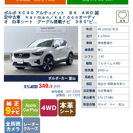
ボルボ ＸＣ４０ アルティメット Ｂ４ ＡＷＤ 認
定中古車 ｈａｒｍａｎ／ｋａｒｄｏｎオーディ
オ 白革シート グーグル搭載ナビ ３６０°ビュ
ーカメラ 全席シートヒーター アダプティブク
年式
R5 (2023) 年式
ルーズコントロール 衝突被害軽減ブレーキ パ
ワーバックドア
走行
4.1万Km
車検
車検整備付
修復歴
無し
シフト
７AT
駆動
フルタイム４WD
排気量
2000 cc
系統色
ホワイト系
保証
保証付 期限条件有り
349.
9
支払総額
万円
法定整備
法定整備付
車両価格：327.2万円
諸費用：22.7万円
車台番号
474
(下3桁)
取扱店舗
ボルボ・カー 富山