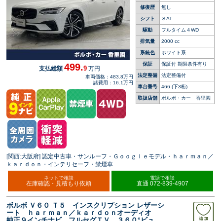
修復歴
無し
シフト
８AT
駆動
フルタイム４WD
排気量
2000 cc
系統色
ホワイト系
保証
保証付 期限条件有り
499.
9
支払総額
万円
法定整備
法定整備付
車両価格：483.8万円
諸費用：16.1万円
車台番号
466
(下3桁)
取扱店舗
ボルボ・カー 香里園
[関西:大阪府] 認定中古車・サンルーフ・Ｇｏｏｇｌｅモデル・ｈａｒｍａｎ／
ｋａｒｄｏｎ・インテリセーフ・禁煙車
ネットで相談
電話で相談
在庫確認・見積もり依頼
直通 072-839-4907
ボルボ Ｖ６０ Ｔ５ インスクリプション レザーシ
ート ｈａｒｍａｎ／ｋａｒｄｏｎオーディオ
純正９インチナビ フルセグＴＶ ３６０°ビュー