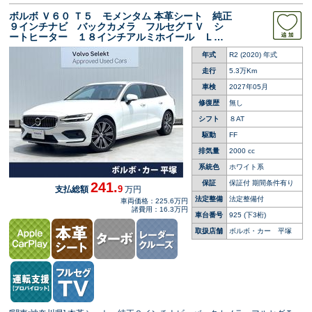
ボルボ Ｖ６０ Ｔ５ モメンタム 本革シート 純正
９インチナビ バックカメラ フルセグＴＶ シ
ートヒーター １８インチアルミホイール ＬＥ
Ｄヘッドライト パイロットアシスト パワーシ
年式
R2 (2020) 年式
ート メモリーシート パワーテールゲート
走行
5.3万Km
車検
2027年05月
修復歴
無し
シフト
８AT
駆動
FF
排気量
2000 cc
系統色
ホワイト系
保証
保証付 期間条件有り
241.
9
支払総額
万円
法定整備
法定整備付
車両価格：225.6万円
諸費用：16.3万円
車台番号
925
(下3桁)
取扱店舗
ボルボ・カー 平塚