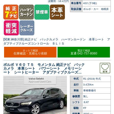
諸費用：16.4万円
車台番号
422
(下3桁)
取扱店舗
ボルボ・カー 相模原
[関東:神奈川県] 純正ナビ バックカメラ ハーマンカードン 本革シート ア
ダプティブクルーズコントロール ＢＬＩＳ
ネットで相談
電話で相談
在庫確認・見積もり依頼
直通 042-757-8060
ボルボ Ｖ６０ Ｔ５ モメンタム 純正ナビ バック
カメラ 本革シート パワーシート メモリーシ
ート シートヒーター アダプティブクルーズコ
ントロール ＢＬＩＳ パワーテールゲート Ｌ
年式
R1 (2019) 年式
ＥＤヘッドライト インテリセーフ
走行
3.4万Km
車検
車検整備付
修復歴
無し
シフト
８AT
駆動
FF
排気量
2000 cc