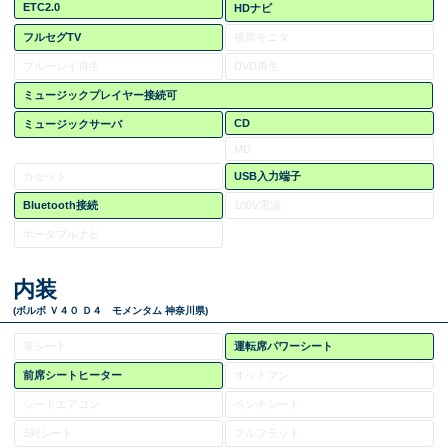
ETC2.0
HDナビ
フルセグTV
後席モニタ
ブルーレイ再生
DVD再生
ミュージックプレイヤー接続可
CD
ミュージックサーバ
MD
カセット
USB入力端子
Bluetooth接続
100V電源
ポータブルナビ
内装
(ボルボ Ｖ４０ Ｄ４ モメンタム 神奈川県)
革シート
運転席パワーシート
前席シートヒーター
オットマン
シートエアコン
ベンチシート
3列シート
フルフラット