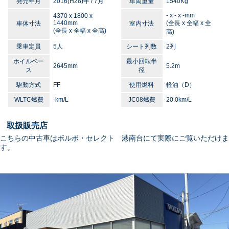
発売年月
2016(H28)年 / 7月
車両重量
1540Kg
- x - x -mm
4370 x 1800 x
1440mm
(全長 x 全幅 x 全
車体寸法
室内寸法
(全長 x 全幅 x 全高)
高)
乗車定員
5人
シート列数
2列
ホイルベー
最小回転半
2645mm
5.2m
ス
径
駆動方式
FF
使用燃料
軽油（D）
WLTC燃費
-km/L
JC08燃費
20.0km/L
取扱販売店
こちらの中古車はボルボ・セレクト 港南台にて実際にご覧いただけま
す。