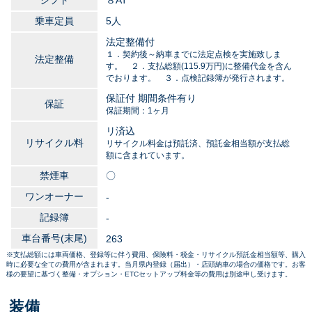
シフト
８AT
乗車定員
5人
法定整備付
１．契約後～納車までに法定点検を実施致しま
法定整備
す。 ２．支払総額(115.9万円)に整備代金を含ん
でおります。 ３．点検記録簿が発行されます。
保証付 期間条件有り
保証
保証期間：1ヶ月
リ済込
リサイクル料
リサイクル料金は預託済、預託金相当額が支払総
額に含まれています。
禁煙車
〇
ワンオーナー
-
記録簿
-
車台番号(末尾)
263
※支払総額には車両価格、登録等に伴う費用、保険料・税金・リサイクル預託金相当額等、購入
時に必要な全ての費用が含まれます。当月県内登録（届出）・店頭納車の場合の価格です。お客
様の要望に基づく整備・オプション・ETCセットアップ料金等の費用は別途申し受けます。
装備