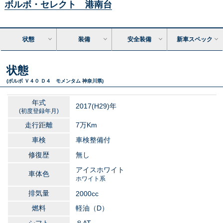
ボルボ・セレクト 港南台
状態
装備
安全装備
新車スペック
状態
(ボルボ Ｖ４０ Ｄ４ モメンタム 神奈川県)
年式
2017
(H29)年
(初度登録年月)
走行距離
7万
Km
車検
車検整備付
修復歴
無し
アイスホワイト
車体色
ホワイト系
排気量
2000
cc
燃料
軽油（D）