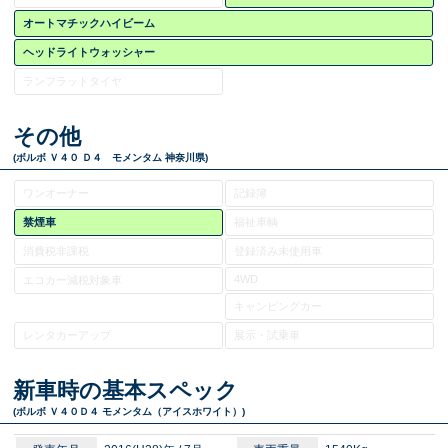
オートマチックハイビーム
ヘッドライトウォッシャー
ランフラットタイヤ
その他
(ボルボ Ｖ４０ Ｄ４ モメンタム 神奈川県)
ワンオーナー
記録簿
禁煙車
福祉車輌
消費税非課税
登録済み未使用車
4WD
エコカー減税対象車
キャンピングカー
レンタカーアップ
展示・試乗車
新車時の基本スペック
(ボルボ Ｖ４０
Ｄ４ モメンタム（アイスホワイト）
)