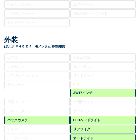
ウォークスルー
エアーシート
ハーフレザーシート
電動格納サードシート
チップアップシート
外装
(ボルボ Ｖ４０ Ｄ４ モメンタム 神奈川県)
エアロ
フルエアロ
ローダウン
ダウンサス
エアサスペンション
リフトアップ
HID
サンルーフ
AW17インチ
電動リアゲート
全周囲カメラ
フロントカメラ
サイドカメラ
バックカメラ
LEDヘッドライト
フォグ
リアフォグ
ルーフレール
オートライト