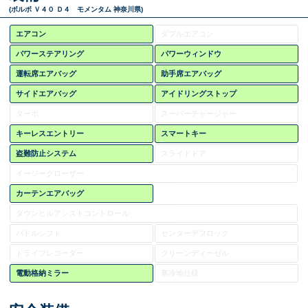
(ボルボ Ｖ４０ Ｄ４ モメンタム 神奈川県)
エアコン
ダブルエアコン
パワーステアリング
パワーウィンドウ
運転席エアバッグ
助手席エアバッグ
サイドエアバッグ
アイドリングストップ
ターボ
スーパーチャージャー
キーレスエントリー
スマートキー
盗難防止システム
スライドドア
イージークローザー
カーテンエアバッグ
ダウンヒルアシストコントロール
パドルシフト
センターデフロック
ドライブレコーダー
クリーンディーゼル
電動格納ミラー
寒冷地仕様