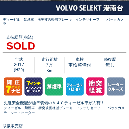
ディーゼル 禁煙車 衝突被害軽減ブレーキ インテリセーフ バックカメ
ラ
支払総額(税込)
SOLD
年式
走行距離
車検
修復歴
2017
7万
車検整備付
無し
(H29)
Km
先進安全機能が標準装備のＶ４０ディーゼル車が入荷！
ディーゼル 禁煙車 衝突被害軽減ブレーキ インテリセーフ バックカメ
ラ シートヒーター
取扱販売店