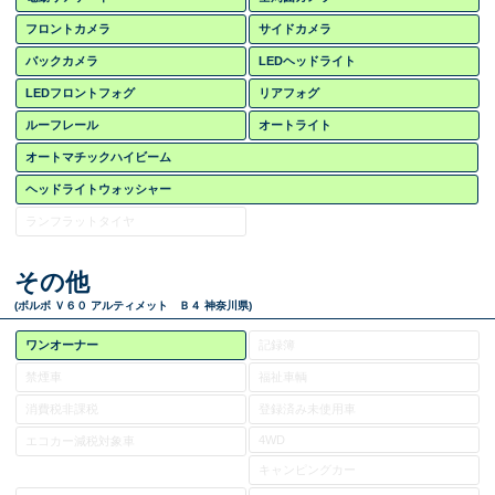
フロントカメラ
サイドカメラ
バックカメラ
LEDヘッドライト
LEDフロントフォグ
リアフォグ
ルーフレール
オートライト
オートマチックハイビーム
ヘッドライトウォッシャー
ランフラットタイヤ
その他
(ボルボ Ｖ６０ アルティメット Ｂ４ 神奈川県)
ワンオーナー
記録簿
禁煙車
福祉車輌
消費税非課税
登録済み未使用車
4WD
エコカー減税対象車
キャンピングカー