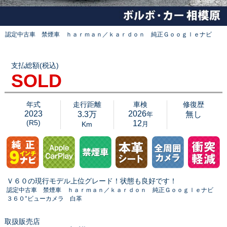
認定中古車 禁煙車 ｈａｒｍａｎ／ｋａｒｄｏｎ 純正Ｇｏｏｇｌｅナビ
支払総額(税込)
SOLD
年式
走行距離
車検
修復歴
2023
2026
3.3万
無し
年
(R5)
12
Km
月
Ｖ６０の現行モデル上位グレード！状態も良好です！
認定中古車 禁煙車 ｈａｒｍａｎ／ｋａｒｄｏｎ 純正Ｇｏｏｇｌｅナビ
３６０°ビューカメラ 白革
取扱販売店