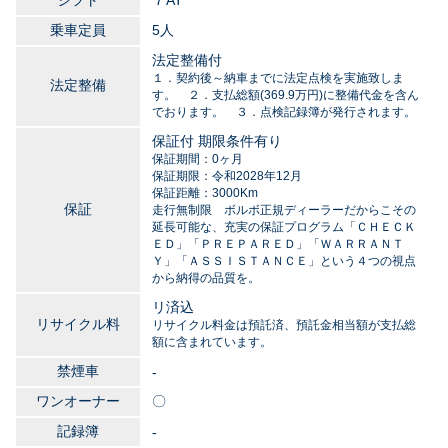
シフト
７AT
乗車定員
5人
法定整備付
１．契約後～納車までに法定点検を実施致しま
法定整備
す。 ２．支払総額(369.9万円)に整備代金を含ん
でおります。 ３．点検記録簿が発行されます。
保証付 期限条件有り
保証期間：0ヶ月
保証期限：令和2028年12月
保証距離：3000Km
保証
走行無制限 ボルボ正規ディーラーだからこその
延長可能な、充実の保証プログラム「ＣＨＥＣＫ
ＥＤ」「ＰＲＥＰＡＲＥＤ」「ＷＡＲＲＡＮＴ
Ｙ」「ＡＳＳＩＳＴＡＮＣＥ」という４つの視点
から納得の品質を。
リ済込
リサイクル料
リサイクル料金は預託済、預託金相当額が支払総
額に含まれています。
禁煙車
-
ワンオーナー
〇
記録簿
-