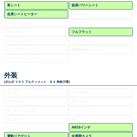
革シート
前席パワーシート
全席シートヒーター
オットマン
シートエアコン
ベンチシート
3列シート
フルフラット
ウォークスルー
エアーシート
ハーフレザーシート
電動格納サードシート
チップアップシート
外装
(ボルボ Ｖ６０ アルティメット Ｂ４ 神奈川県)
エアロ
フルエアロ
ローダウン
ダウンサス
エアサスペンション
リフトアップ
HID
サンルーフ
AW18インチ
電動リアゲート
全周囲カメラ