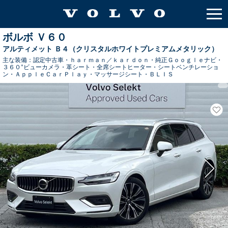
ボルボ Ｖ６０
アルティメット Ｂ４（クリスタルホワイトプレミアムメタリック）
主な装備：
認定中古車・ｈａｒｍａｎ／ｋａｒｄｏｎ・純正Ｇｏｏｇｌｅナビ・
３６０°ビューカメラ・革シート・全席シートヒーター・シートベンチレーショ
ン・ＡｐｐｌｅＣａｒＰｌａｙ・マッサージシート・ＢＬＩＳ