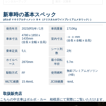
レンタカーアップ
展示・試乗車
新車時の基本スペック
(ボルボ Ｖ６０
アルティメット Ｂ４（クリスタルホワイトプレミアムメタリック）
)
発売年月
2023(R5)年 / 1月
車両重量
1710Kg
4780 x 1850 x
- x - x -mm
1435mm
車体寸法
室内寸法
(全長 x 全幅 x 全高)
(全長 x 全幅 x 全高)
シート列
乗車定員
5人
2列
数
ホイルベ
最小回転
2870mm
5.7m
ース
半径
無鉛プレミアムガソリン
駆動方式
使用燃料
FF
（HB）
WLTC燃費
15.4km/L
JC08燃費
-km/L
取扱販売店
こちらの中古車はボルボ・カー 相模原にて実際にご覧いただけます。