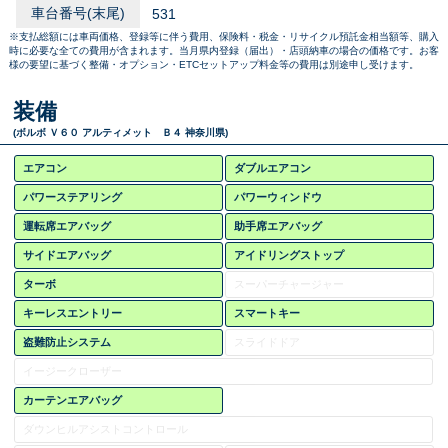
車台番号(末尾)
531
※支払総額には車両価格、登録等に伴う費用、保険料・税金・リサイクル預託金相当額等、購入
時に必要な全ての費用が含まれます。当月県内登録（届出）・店頭納車の場合の価格です。お客
様の要望に基づく整備・オプション・ETCセットアップ料金等の費用は別途申し受けます。
装備
(ボルボ Ｖ６０ アルティメット Ｂ４ 神奈川県)
エアコン
ダブルエアコン
パワーステアリング
パワーウィンドウ
運転席エアバッグ
助手席エアバッグ
サイドエアバッグ
アイドリングストップ
ターボ
スーパーチャージャー
キーレスエントリー
スマートキー
盗難防止システム
スライドドア
イージークローザー
カーテンエアバッグ
ダウンヒルアシストコントロール