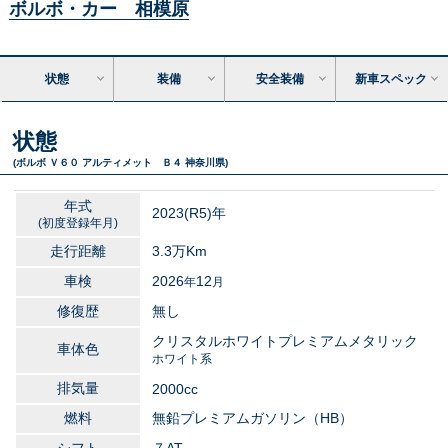
ボルボ・カー 相模原
状態
装備
安全装備
新車スペック
状態
(ボルボ Ｖ６０ アルティメット Ｂ４ 神奈川県)
年式
2023
(R5)年
(初度登録年月)
走行距離
3.3万
Km
車検
2026
12
年
月
修復歴
無し
クリスタルホワイトプレミアムメタリック
車体色
ホワイト系
排気量
2000
cc
燃料
無鉛プレミアムガソリン（HB）