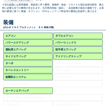
※支払総額には車両価格、登録等に伴う費用、保険料・税金・リサイクル預託金相当額等、購入
時に必要な全ての費用が含まれます。当月県内登録（届出）・店頭納車の場合の価格です。お客
様の要望に基づく整備・オプション・ETCセットアップ料金等の費用は別途申し受けます。
装備
(ボルボ Ｖ６０ アルティメット Ｂ４ 神奈川県)
エアコン
ダブルエアコン
パワーステアリング
パワーウィンドウ
運転席エアバッグ
助手席エアバッグ
サイドエアバッグ
アイドリングストップ
ターボ
スーパーチャージャー
キーレスエントリー
スマートキー
盗難防止システム
スライドドア
イージークローザー
カーテンエアバッグ
ダウンヒルアシストコントロール
パドルシフト
センターデフロック