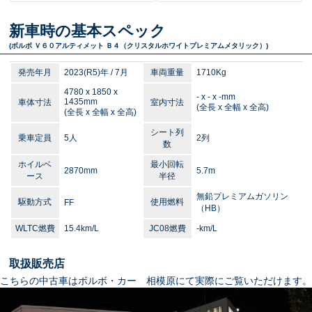
新車時の基本スペック
(ボルボ Ｖ６０
アルティメット Ｂ４（クリスタルホワイトプレミアムメタリック）
)
発売年月
2023(R5)年 / 7月
車両重量
1710Kg
4780 x 1850 x
- x - x -mm
1435mm
車体寸法
室内寸法
(全長 x 全幅 x 全高)
(全長 x 全幅 x 全高)
シート列
乗車定員
5人
2列
数
ホイルベ
最小回転
2870mm
5.7m
ース
半径
無鉛プレミアムガソリン
駆動方式
使用燃料
FF
（HB）
WLTC燃費
15.4km/L
JC08燃費
-km/L
取扱販売店
こちらの中古車はボルボ・カー 相模原にて実際にご覧いただけます。