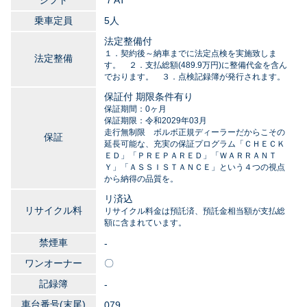
シフト
７AT
乗車定員
5人
法定整備付
１．契約後～納車までに法定点検を実施致しま
法定整備
す。 ２．支払総額(489.9万円)に整備代金を含ん
でおります。 ３．点検記録簿が発行されます。
保証付 期限条件有り
保証期間：0ヶ月
保証期限：令和2029年03月
走行無制限 ボルボ正規ディーラーだからこその
保証
延長可能な、充実の保証プログラム「ＣＨＥＣＫ
ＥＤ」「ＰＲＥＰＡＲＥＤ」「ＷＡＲＲＡＮＴ
Ｙ」「ＡＳＳＩＳＴＡＮＣＥ」という４つの視点
から納得の品質を。
リ済込
リサイクル料
リサイクル料金は預託済、預託金相当額が支払総
額に含まれています。
禁煙車
-
ワンオーナー
〇
記録簿
-
車台番号(末尾)
079