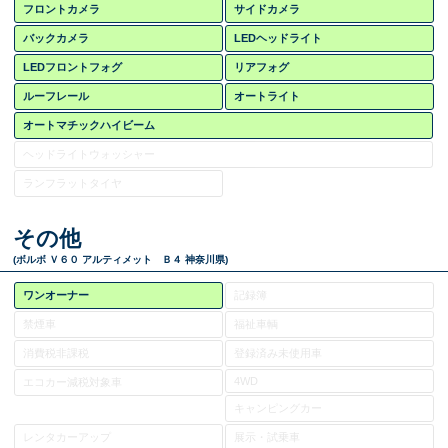
フロントカメラ
サイドカメラ
バックカメラ
LEDヘッドライト
LEDフロントフォグ
リアフォグ
ルーフレール
オートライト
オートマチックハイビーム
ヘッドライトウォッシャー
ランフラットタイヤ
その他
(ボルボ Ｖ６０ アルティメット Ｂ４ 神奈川県)
ワンオーナー
記録簿
禁煙車
福祉車輌
消費税非課税
登録済み未使用車
4WD
エコカー減税対象車
キャンピングカー
レンタカーアップ
展示・試乗車