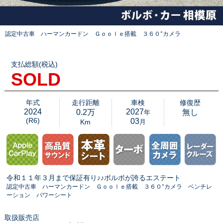
認定中古車 ハーマンカードン Ｇｏｏｌｅ搭載 ３６０°カメラ
支払総額(税込)
SOLD
年式
走行距離
車検
修復歴
2024
2027
0.2万
無し
年
(R6)
03
Km
月
令和１１年３月まで保証有り♪♪ボルボが誇るエステート
認定中古車 ハーマンカードン Ｇｏｏｌｅ搭載 ３６０°カメラ ベンチレ
ーション パワーシート
取扱販売店