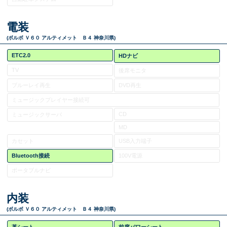
電装
(ボルボ Ｖ６０ アルティメット Ｂ４ 神奈川県)
ETC2.0
HDナビ
TV
後席モニタ
ブルーレイ再生
DVD再生
ミュージックプレイヤー接続可
CD
ミュージックサーバ
MD
カセット
USB入力端子
Bluetooth接続
100V電源
ポータブルナビ
内装
(ボルボ Ｖ６０ アルティメット Ｂ４ 神奈川県)