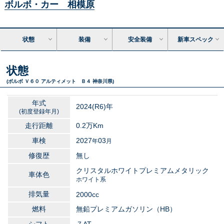
ボルボ・カー 相模原
状態
装備
安全装備
新車スペック
状態
(ボルボ Ｖ６０ アルティメット Ｂ４ 神奈川県)
年式
2024
(R6)年
(初度登録年月)
走行距離
0.2万
Km
車検
2027
03
年
月
修復歴
無し
クリスタルホワイトプレミアムメタリック
車体色
ホワイト系
排気量
2000
cc
燃料
無鉛プレミアムガソリン（HB）