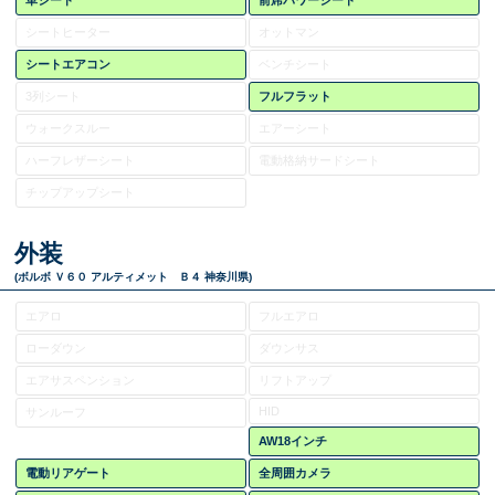
革シート
前席パワーシート
シートヒーター
オットマン
シートエアコン
ベンチシート
3列シート
フルフラット
ウォークスルー
エアーシート
ハーフレザーシート
電動格納サードシート
チップアップシート
外装
(ボルボ Ｖ６０ アルティメット Ｂ４ 神奈川県)
エアロ
フルエアロ
ローダウン
ダウンサス
エアサスペンション
リフトアップ
HID
サンルーフ
AW18インチ
電動リアゲート
全周囲カメラ