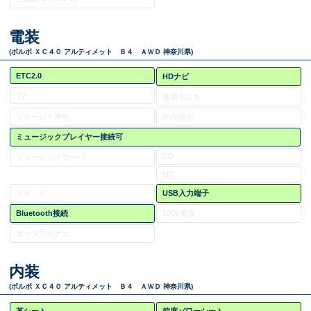
電装
(ボルボ ＸＣ４０ アルティメット Ｂ４ ＡＷＤ 神奈川県)
ETC2.0
HDナビ
TV
後席モニタ
ブルーレイ再生
DVD再生
ミュージックプレイヤー接続可
CD
ミュージックサーバ
MD
カセット
USB入力端子
Bluetooth接続
100V電源
ポータブルナビ
内装
(ボルボ ＸＣ４０ アルティメット Ｂ４ ＡＷＤ 神奈川県)