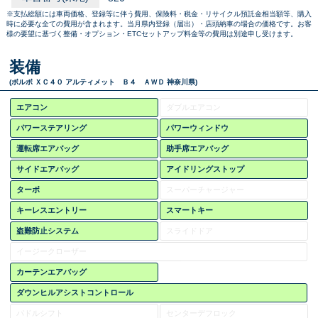
※支払総額には車両価格、登録等に伴う費用、保険料・税金・リサイクル預託金相当額等、購入
時に必要な全ての費用が含まれます。当月県内登録（届出）・店頭納車の場合の価格です。お客
様の要望に基づく整備・オプション・ETCセットアップ料金等の費用は別途申し受けます。
装備
(ボルボ ＸＣ４０ アルティメット Ｂ４ ＡＷＤ 神奈川県)
エアコン
ダブルエアコン
パワーステアリング
パワーウィンドウ
運転席エアバッグ
助手席エアバッグ
サイドエアバッグ
アイドリングストップ
ターボ
スーパーチャージャー
キーレスエントリー
スマートキー
盗難防止システム
スライドドア
イージークローザー
カーテンエアバッグ
ダウンヒルアシストコントロール
パドルシフト
センターデフロック