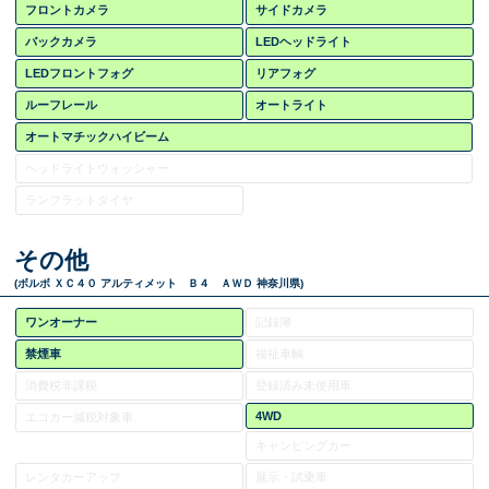
フロントカメラ
サイドカメラ
バックカメラ
LEDヘッドライト
LEDフロントフォグ
リアフォグ
ルーフレール
オートライト
オートマチックハイビーム
ヘッドライトウォッシャー
ランフラットタイヤ
その他
(ボルボ ＸＣ４０ アルティメット Ｂ４ ＡＷＤ 神奈川県)
ワンオーナー
記録簿
禁煙車
福祉車輌
消費税非課税
登録済み未使用車
4WD
エコカー減税対象車
キャンピングカー
レンタカーアップ
展示・試乗車