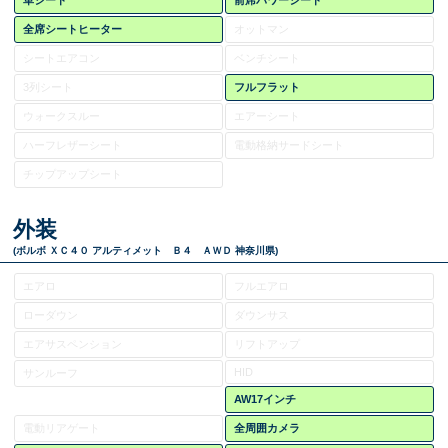
革シート
前席パワーシート
全席シートヒーター
オットマン
シートエアコン
ベンチシート
3列シート
フルフラット
ウォークスルー
エアーシート
ハーフレザーシート
電動格納サードシート
チップアップシート
外装
(ボルボ ＸＣ４０ アルティメット Ｂ４ ＡＷＤ 神奈川県)
エアロ
フルエアロ
ローダウン
ダウンサス
エアサスペンション
リフトアップ
HID
サンルーフ
AW17インチ
電動リアゲート
全周囲カメラ