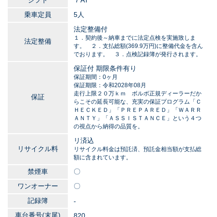
シフト
７AT
乗車定員
5人
法定整備付
１．契約後～納車までに法定点検を実施致しま
法定整備
す。 ２．支払総額(369.9万円)に整備代金を含ん
でおります。 ３．点検記録簿が発行されます。
保証付 期限条件有り
保証期間：0ヶ月
保証期限：令和2028年08月
走行上限２０万ｋｍ ボルボ正規ディーラーだか
保証
らこその延長可能な、充実の保証プログラム「Ｃ
ＨＥＣＫＥＤ」「ＰＲＥＰＡＲＥＤ」「ＷＡＲＲ
ＡＮＴＹ」「ＡＳＳＩＳＴＡＮＣＥ」という４つ
の視点から納得の品質を。
リ済込
リサイクル料
リサイクル料金は預託済、預託金相当額が支払総
額に含まれています。
禁煙車
〇
ワンオーナー
〇
記録簿
-
車台番号(末尾)
820