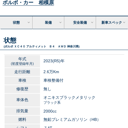
ボルボ・カー 相模原
状態
装備
安全装備
新車スペック
状態
(ボルボ ＸＣ４０ アルティメット Ｂ４ ＡＷＤ 神奈川県)
年式
2023
(R5)年
(初度登録年月)
走行距離
2.6万
Km
車検
車検整備付
修復歴
無し
オニキスブラックメタリック
車体色
ブラック系
排気量
2000
cc
燃料
無鉛プレミアムガソリン（HB）