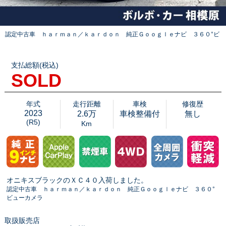
認定中古車 ｈａｒｍａｎ／ｋａｒｄｏｎ 純正Ｇｏｏｇｌｅナビ ３６０°ビ
支払総額(税込)
SOLD
年式
走行距離
車検
修復歴
2023
2.6万
車検整備付
無し
(R5)
Km
オニキスブラックのＸＣ４０入荷しました。
認定中古車 ｈａｒｍａｎ／ｋａｒｄｏｎ 純正Ｇｏｏｇｌｅナビ ３６０°
ビューカメラ
取扱販売店