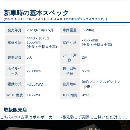
新車時の基本スペック
(ボルボ ＸＣ４０
アルティメット Ｂ４ ＡＷＤ（オニキスブラックメタリック）
)
発売年月
2023(R5)年 / 5月
車両重量
1720Kg
4440 x 1875 x
- x - x -mm
1655mm
車体寸法
室内寸法
(全長 x 全幅 x 全高)
(全長 x 全幅 x 全高)
シート列
乗車定員
5人
2列
数
ホイルベ
最小回転
2700mm
5.7m
ース
半径
無鉛プレミアムガソリン
駆動方式
使用燃料
FULL4WD
（HB）
WLTC燃費
14.2km/L
JC08燃費
-km/L
取扱販売店
こちらの中古車はボルボ・カー 相模原にて実際にご覧いただけます。