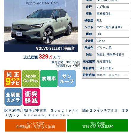
レーダークルーズ 純正９インチナビ シートヒ
ーター パイロットアシスト 禁煙車
走行
2.1万Km
車検
車検整備付
修復歴
無し
シフト
CVT（無段変速車）
駆動
RR
排気量
EV cc
系統色
グリーン系
保証
保証付 期限条件有り
329.
9
支払総額
万円
法定整備
法定整備付
車両価格：308.2万円
諸費用：21.7万円
車台番号
834
(下3桁)
取扱店舗
ボルボ・セレクト 港
南台
[関東:神奈川県] 認定中古車 Ｇｏｏｇｌｅナビ 純正２０インチアルミ ３６
０°カメラ ｈａｒｍａｎ／ｋａｒｄｏｎ
ネットで相談
電話で相談
在庫確認・見積もり依頼
直通 045-830-5380