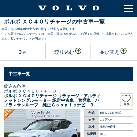
ボルボ ＸＣ４０リチャージの中古車一覧
全国にあるボルボの中古車に関する情報を表示します。
中古車販売のネクステージでは、全国に販売拠点があり、お近くの店舗で、掲載されている中古
車をご覧いただくことが可能です。
3
絞り込む
並び替え
台
中古車一覧
絞込み条件
ボルボ ＸＣ４０リチャージ
ボルボ ＸＣ４０リチャージ リチャージ アルティ
メットシングルモーター 認定中古車 禁煙車 パ
ノラマサンルーフ 純正Ｇｏｏｇｌｅナビ ３６
０°ビューカメラ ｈａｒｍａｎ／ｋａｒｄｏｎ
年式
R5 (2023) 年式
インテリセーフ 全席シートヒーター パイロッ
トアシスト メモリーシート
走行
1.3万Km
車検
車検整備付
修復歴
無し