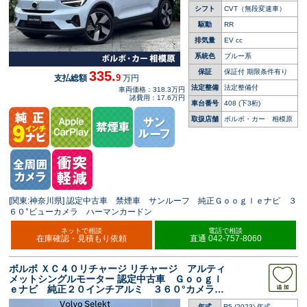
シフト
CVT（無段変速車）
駆動
RR
排気量
EV cc
系統色
ブルー系
保証
保証付 期限条件有り
335.
9
支払総額
万円
法定整備
法定整備付
車両価格：318.3万円
諸費用：17.6万円
車台番号
408
(下3桁)
取扱店舗
ボルボ・カー 相模原
[関東:神奈川県] 認定中古車 禁煙車 サンルーフ 純正Ｇｏｏｇｌｅナビ ３
６０°ビューカメラ ハーマンカードン
ネットで相談
電話で相談
在庫確認・見積もり依頼
直通 042-757-8060
ボルボ ＸＣ４０リチャージ リチャージ アルティ
メットシングルモーター 認定中古車 Ｇｏｏｇｌ
ｅナビ 純正２０インチアルミ ３６０°カメラ
ｈａｒｍａｎ／ｋａｒｄｏｎ インテリセーフ
年式
R5 (2023) 年式