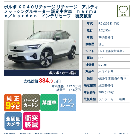
ボルボ ＸＣ４０リチャージ リチャージ アルティ
メットシングルモーター 認定中古車 ｈａｒｍａ
ｎ／ｋａｒｄｏｎ インテリセーフ 衝突被害軽
減ブレーキ ３６０ビューカメラ パイロットア
年式
R5 (2023) 年式
シスト レーダークルーズ 純正９インチナビ
禁煙車 シートヒーター メモリー機能付きシー
走行
2.2万Km
ト
車検
車検整備付
修復歴
無し
シフト
CVT（無段変速車）
駆動
RR
排気量
EV cc
系統色
ホワイト系
保証
保証付 期限条件有り
334.
9
支払総額
万円
法定整備
法定整備付
車両価格：317.3万円
諸費用：17.6万円
車台番号
280
(下3桁)
取扱店舗
ボルボ・カー 福井