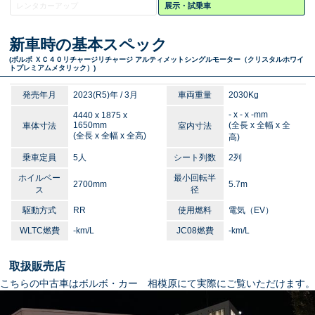
レンタカーアップ
展示・試乗車
新車時の基本スペック
(ボルボ ＸＣ４０リチャージ
リチャージ アルティメットシングルモーター（クリスタルホワイ
トプレミアムメタリック）
)
発売年月
2023(R5)年 / 3月
車両重量
2030Kg
- x - x -mm
4440 x 1875 x
1650mm
(全長 x 全幅 x 全
車体寸法
室内寸法
(全長 x 全幅 x 全高)
高)
乗車定員
5人
シート列数
2列
ホイルベー
最小回転半
2700mm
5.7m
ス
径
駆動方式
RR
使用燃料
電気（EV）
WLTC燃費
-km/L
JC08燃費
-km/L
取扱販売店
こちらの中古車はボルボ・カー 相模原にて実際にご覧いただけます。