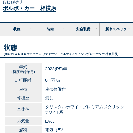
取扱販売店
ボルボ・カー 相模原
状態
装備
安全装備
新車スペック
状態
(ボルボ ＸＣ４０リチャージ リチャージ アルティメットシングルモーター 神奈川県)
年式
2023
(R5)年
(初度登録年月)
走行距離
0.4万
Km
車検
車検整備付
修復歴
無し
クリスタルホワイトプレミアムメタリック
車体色
ホワイト系
排気量
EV
cc
燃料
電気（EV）