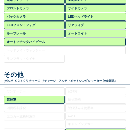
フロントカメラ
サイドカメラ
バックカメラ
LEDヘッドライト
LEDフロントフォグ
リアフォグ
ルーフレール
オートライト
オートマチックハイビーム
ヘッドライトウォッシャー
ランフラットタイヤ
その他
(ボルボ ＸＣ４０リチャージ リチャージ アルティメットシングルモーター 神奈川県)
ワンオーナー
記録簿
禁煙車
福祉車輌
消費税非課税
登録済み未使用車
4WD
エコカー減税対象車
キャンピングカー