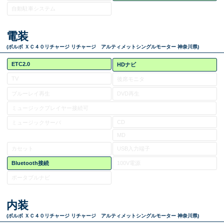
自動駐車システム
電装
(ボルボ ＸＣ４０リチャージ リチャージ アルティメットシングルモーター 神奈川県)
ETC2.0
HDナビ
TV
後席モニタ
ブルーレイ再生
DVD再生
ミュージックプレイヤー接続可
CD
ミュージックサーバ
MD
カセット
USB入力端子
Bluetooth接続
100V電源
ポータブルナビ
内装
(ボルボ ＸＣ４０リチャージ リチャージ アルティメットシングルモーター 神奈川県)