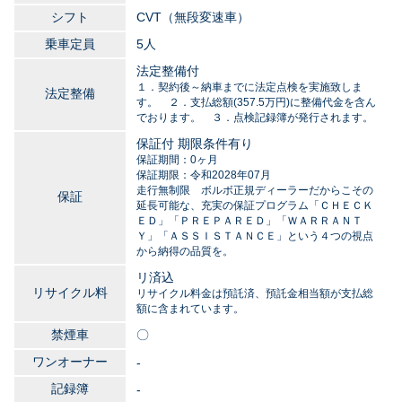
シフト
CVT（無段変速車）
乗車定員
5人
法定整備付
１．契約後～納車までに法定点検を実施致しま
法定整備
す。 ２．支払総額(357.5万円)に整備代金を含ん
でおります。 ３．点検記録簿が発行されます。
保証付 期限条件有り
保証期間：0ヶ月
保証期限：令和2028年07月
走行無制限 ボルボ正規ディーラーだからこその
保証
延長可能な、充実の保証プログラム「ＣＨＥＣＫ
ＥＤ」「ＰＲＥＰＡＲＥＤ」「ＷＡＲＲＡＮＴ
Ｙ」「ＡＳＳＩＳＴＡＮＣＥ」という４つの視点
から納得の品質を。
リ済込
リサイクル料
リサイクル料金は預託済、預託金相当額が支払総
額に含まれています。
禁煙車
〇
ワンオーナー
-
記録簿
-