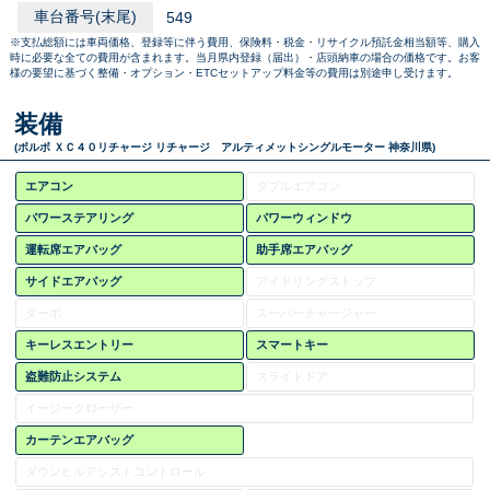
車台番号(末尾)
549
※支払総額には車両価格、登録等に伴う費用、保険料・税金・リサイクル預託金相当額等、購入
時に必要な全ての費用が含まれます。当月県内登録（届出）・店頭納車の場合の価格です。お客
様の要望に基づく整備・オプション・ETCセットアップ料金等の費用は別途申し受けます。
装備
(ボルボ ＸＣ４０リチャージ リチャージ アルティメットシングルモーター 神奈川県)
エアコン
ダブルエアコン
パワーステアリング
パワーウィンドウ
運転席エアバッグ
助手席エアバッグ
サイドエアバッグ
アイドリングストップ
ターボ
スーパーチャージャー
キーレスエントリー
スマートキー
盗難防止システム
スライドドア
イージークローザー
カーテンエアバッグ
ダウンヒルアシストコントロール