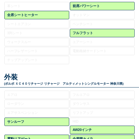
革シート
前席パワーシート
全席シートヒーター
オットマン
シートエアコン
ベンチシート
3列シート
フルフラット
ウォークスルー
エアーシート
ハーフレザーシート
電動格納サードシート
チップアップシート
外装
(ボルボ ＸＣ４０リチャージ リチャージ アルティメットシングルモーター 神奈川県)
エアロ
フルエアロ
ローダウン
ダウンサス
エアサスペンション
リフトアップ
HID
サンルーフ
AW20インチ
電動リアゲート
全周囲カメラ