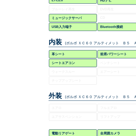
ETC2.0
HDナビ
ブルーレイ再生
DVD再生
CD
ミュージックサーバ
USB入力端子
Bluetooth接続
内装
(ボルボ ＸＣ６０ アルティメット Ｂ５ Ａ
革シート
前席パワーシート
シートエアコン
ベンチシート
ウォークスルー
エアーシート
チップアップシート
外装
(ボルボ ＸＣ６０ アルティメット Ｂ５ Ａ
エアロ
フルエアロ
エアサスペンション
リフトアップ
電動リアゲート
全周囲カメラ