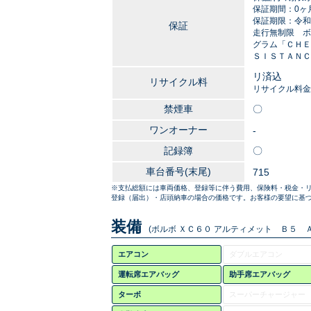
保証期間：0ヶ
保証期限：令和2
保証
走行無制限 ボ
グラム「ＣＨＥ
ＳＩＳＴＡＮＣ
リ済込
リサイクル料
リサイクル料金
禁煙車
〇
ワンオーナー
-
記録簿
〇
車台番号(末尾)
715
※支払総額には車両価格、登録等に伴う費用、保険料・税金・
登録（届出）・店頭納車の場合の価格です。お客様の要望に基づ
装備
(ボルボ ＸＣ６０ アルティメット Ｂ５ Ａ
エアコン
ダブルエアコン
運転席エアバッグ
助手席エアバッグ
ターボ
スーパーチャージャー