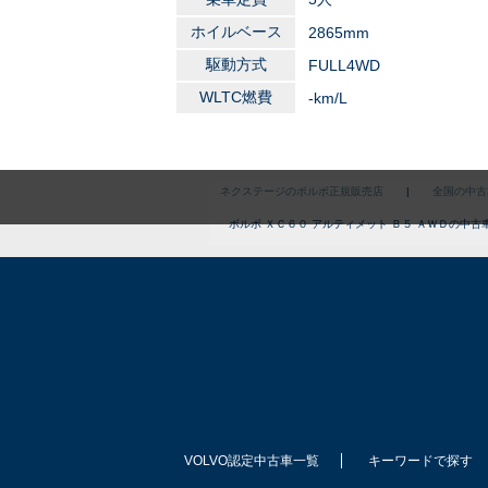
ホイルベース
2865mm
駆動方式
FULL4WD
WLTC燃費
-km/L
ネクステージのボルボ正規販売店
|
全国の中古
ボルボ ＸＣ６０ アルティメット Ｂ５ ＡＷＤの中古
VOLVO認定中古車一覧
キーワードで探す