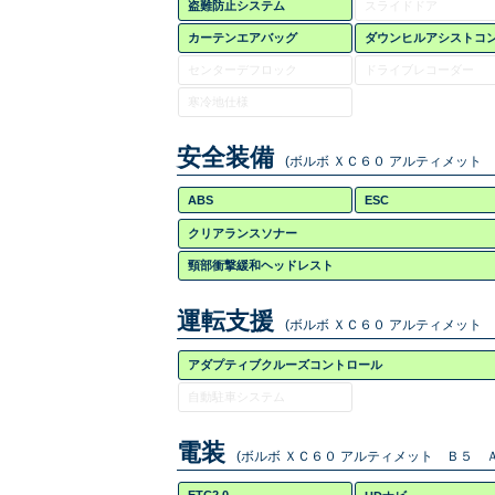
盗難防止システム
スライドドア
カーテンエアバッグ
ダウンヒルアシストコ
センターデフロック
ドライブレコーダー
寒冷地仕様
安全装備
(ボルボ ＸＣ６０ アルティメット
ABS
ESC
クリアランスソナー
頸部衝撃緩和ヘッドレスト
運転支援
(ボルボ ＸＣ６０ アルティメット
アダプティブクルーズコントロール
自動駐車システム
電装
(ボルボ ＸＣ６０ アルティメット Ｂ５ Ａ