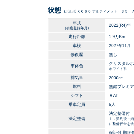
状態
(ボルボ ＸＣ６０ アルティメット Ｂ５ Ａ
年式
2022
(R4)年
(初度登録年月)
走行距離
1.9万
Km
車検
2027
11
年
月
修復歴
無し
クリスタルホ
車体色
ホワイト系
排気量
2000
cc
燃料
無鉛プレミア
シフト
８AT
乗車定員
5人
法定整備付
法定整備
１．契約後～納
に整備代金を含
保証付 期限