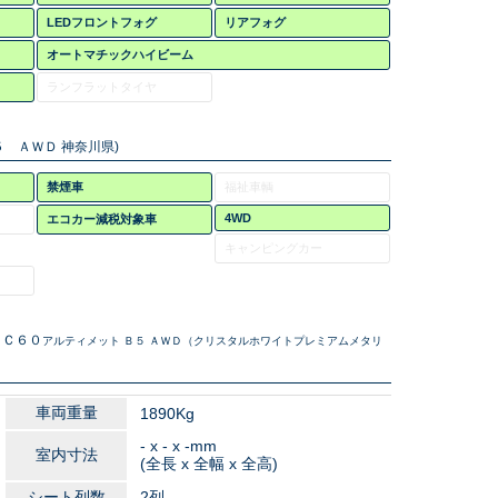
LEDフロントフォグ
リアフォグ
オートマチックハイビーム
ランフラットタイヤ
５ ＡＷＤ 神奈川県)
禁煙車
福祉車輌
4WD
エコカー減税対象車
キャンピングカー
ＸＣ６０
アルティメット Ｂ５ ＡＷＤ（クリスタルホワイトプレミアムメタリ
車両重量
1890Kg
- x - x -mm
室内寸法
(全長 x 全幅 x 全高)
シート列数
2列