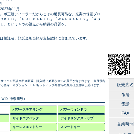
月
027年11月
ルボ正規ディーラーだからこその延長可能な、充実の保証プロ
ＣＫＥＤ」「ＰＲＥＰＡＲＥＤ」「ＷＡＲＲＡＮＴＹ」「ＡＳ
Ｅ」という４つの視点から納得の品質を。
は預託済、預託金相当額が支払総額に含まれています。
リサイクル預託金相当額等、購入時に必要な全ての費用が含まれます。当月県内
販売店名
く整備・オプション・ETCセットアップ料金等の費用は別途申し受けます。
住所
ＷＤ 神奈川県)
電話
パワーステアリング
パワーウィンドウ
FAX
サイドエアバッグ
アイドリングストップ
営業時間
キーレスエントリー
スマートキー