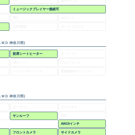
TV
後席モニタ
ミュージックプレイヤー接続可
MD
カセット
100V電源
ポータブルナビ
ＷＤ 神奈川県)
前席シートヒーター
オットマン
3列シート
フルフラット
ハーフレザーシート
電動格納サードシート
ＷＤ 神奈川県)
ローダウン
ダウンサス
HID
サンルーフ
AW19インチ
フロントカメラ
サイドカメラ