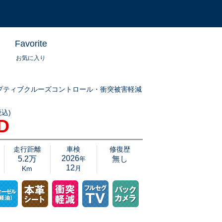
Favorite
お気に入り
プティブクルーズコントロール・衝突被害軽減
込)
Ｅ入庫しました！パワーシートやシートヒーターなど快適装備盛りだくさん♪もち
D
も多数装備されております。是非ご覧にお越しくださいませ。
加
走行距離
車検
修復歴
2026
5.2万
無し
年
12
Km
月