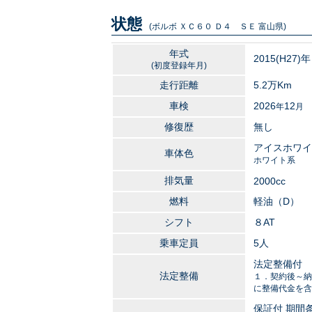
状態
(ボルボ ＸＣ６０ Ｄ４ ＳＥ 富山県)
年式
2015
(H27)年
(初度登録年月)
走行距離
5.2万
Km
車検
2026
12
年
月
修復歴
無し
アイスホワイ
車体色
ホワイト系
排気量
2000
cc
燃料
軽油（D）
シフト
８AT
乗車定員
5人
法定整備付
法定整備
１．契約後～納
に整備代金を含
保証付 期間