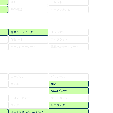
MD
カセット
100V電源
ポータブルナビ
前席シートヒーター
オットマン
3列シート
フルフラット
ハーフレザーシート
電動格納サードシート
ローダウン
ダウンサス
HID
サンルーフ
AW18インチ
フロントカメラ
サイドカメラ
フォグ
リアフォグ
オートマチックハイビーム