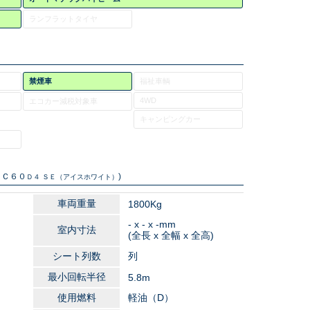
ランフラットタイヤ
禁煙車
福祉車輌
4WD
エコカー減税対象車
キャンピングカー
ＸＣ６０
)
Ｄ４ ＳＥ（アイスホワイト）
車両重量
1800Kg
m
- x - x -mm
室内寸法
(全長 x 全幅 x 全高)
シート列数
列
最小回転半径
5.8m
使用燃料
軽油（D）