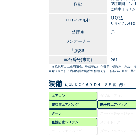
保証
保証期間：1ヶ
ご納車より１か
リ済込
リサイクル料
リサイクル料金
禁煙車
〇
ワンオーナー
-
記録簿
-
車台番号(末尾)
281
※支払総額には車両価格、登録等に伴う費用、保険料・税金・
登録（届出）・店頭納車の場合の価格です。お客様の要望に基づ
装備
(ボルボ ＸＣ６０ Ｄ４ ＳＥ 富山県)
エアコン
ダブルエアコン
運転席エアバッグ
助手席エアバッグ
ターボ
スーパーチャージャー
盗難防止システム
スライドドア
カーテンエアバッグ
ダウンヒルアシストコ