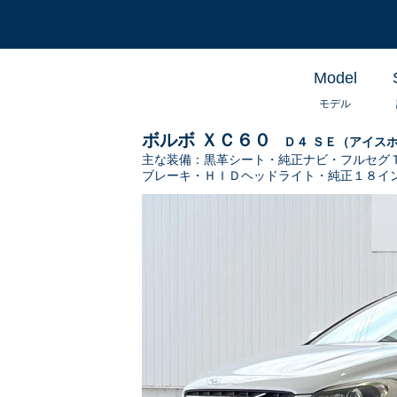
Model
モデル
ボルボ ＸＣ６０
Ｄ４ ＳＥ（アイス
主な装備：
黒革シート・純正ナビ・フルセグ
ブレーキ・ＨＩＤヘッドライト・純正１８イ