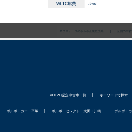
WLTC燃費
-km/L
ネクステージのボルボ正規販売店
|
全国の中古
VOLVO認定中古車一覧
キーワードで探す
ボルボ・カー 平塚
ボルボ・セレクト 大田・川崎
ボルボ・カ