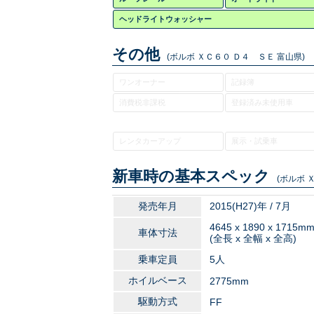
ヘッドライトウォッシャー
その他
(ボルボ ＸＣ６０ Ｄ４ ＳＥ 富山県)
ワンオーナー
記録簿
消費税非課税
登録済み未使用車
レンタカーアップ
展示・試乗車
新車時の基本スペック
(ボルボ 
発売年月
2015(H27)年 / 7月
4645 x 1890 x 1715m
車体寸法
(全長 x 全幅 x 全高)
乗車定員
5人
ホイルベース
2775mm
駆動方式
FF