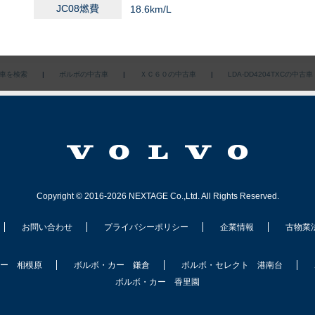
JC08燃費
18.6km/L
車を検索
|
ボルボの中古車
|
ＸＣ６０の中古車
|
LDA-DD4204TXCの中古車
Copyright © 2016-2026 NEXTAGE Co.,Ltd. All Rights Reserved.
お問い合わせ
プライバシーポリシー
企業情報
古物業
ー 相模原
ボルボ・カー 鎌倉
ボルボ・セレクト 港南台
ボルボ・カー 香里園