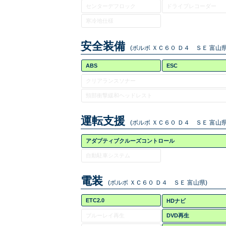
センターデフロック
ドライブレコーダー
寒冷地仕様
安全装備
(ボルボ ＸＣ６０ Ｄ４ ＳＥ 富山県
ABS
ESC
クリアランスソナー
頸部衝撃緩和ヘッドレスト
運転支援
(ボルボ ＸＣ６０ Ｄ４ ＳＥ 富山県
アダプティブクルーズコントロール
自動駐車システム
電装
(ボルボ ＸＣ６０ Ｄ４ ＳＥ 富山県)
ETC2.0
HDナビ
ブルーレイ再生
DVD再生