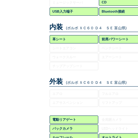
CD
ミュージックサーバ
USB入力端子
Bluetooth接続
内装
(ボルボ ＸＣ６０ Ｄ４ ＳＥ 富山県)
革シート
前席パワーシート
シートエアコン
ベンチシート
ウォークスルー
エアーシート
チップアップシート
外装
(ボルボ ＸＣ６０ Ｄ４ ＳＥ 富山県)
エアロ
フルエアロ
エアサスペンション
リフトアップ
電動リアゲート
全周囲カメラ
バックカメラ
LEDヘッドライト
ルーフレール
オートライト