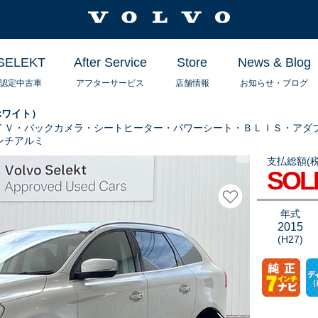
SELEKT
After Service
Store
News & Blog
認定中古車
アフターサービス
店舗情報
お知らせ・ブログ
ホワイト）
ＴＶ・バックカメラ・シートヒーター・パワーシート・ＢＬＩＳ・アダ
ンチアルミ
支払総額(税
ＸＣ６０Ｄ４Ｓ
SOL
に誇る安全機能
お気に入りに追
年式
2015
(H27)