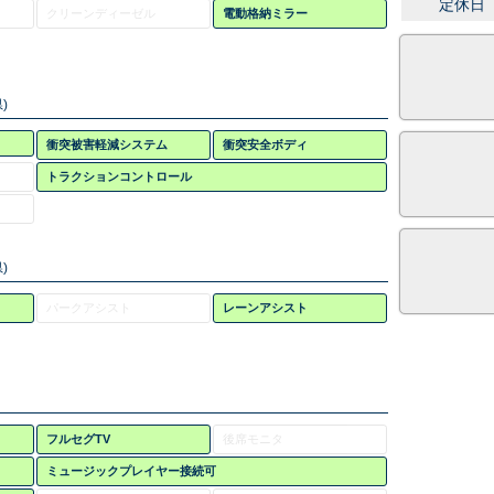
定休日
クリーンディーゼル
電動格納ミラー
)
衝突被害軽減システム
衝突安全ボディ
トラクションコントロール
)
パークアシスト
レーンアシスト
フルセグTV
後席モニタ
ミュージックプレイヤー接続可