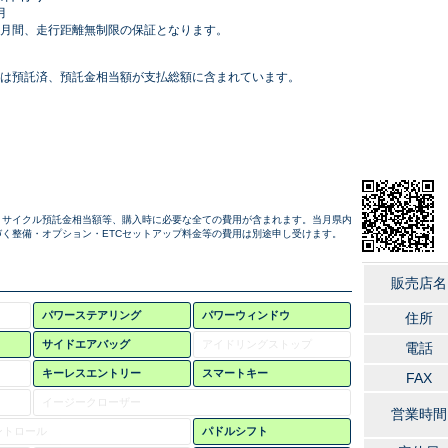
月
月間、走行距離無制限の保証となります。
は預託済、預託金相当額が支払総額に含まれています。
リサイクル預託金相当額等、購入時に必要な全ての費用が含まれます。当月県内
く整備・オプション・ETCセットアップ料金等の費用は別途申し受けます。
販売店名
パワーステアリング
パワーウィンドウ
住所
サイドエアバッグ
アイドリングストップ
電話
キーレスエントリー
スマートキー
FAX
イージークローザー
営業時間
ントロール
パドルシフト