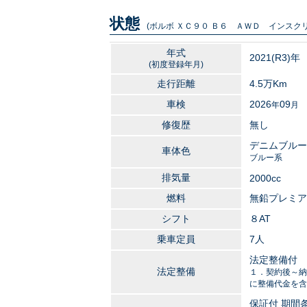
状態
(ボルボ ＸＣ９０ Ｂ６ ＡＷＤ インスクリ
年式
2021
(R3)年
(初度登録年月)
走行距離
4.5万
Km
車検
2026
09
年
月
修復歴
無し
デニムブルー
車体色
ブルー系
排気量
2000
cc
燃料
無鉛プレミア
シフト
８AT
乗車定員
7人
法定整備付
法定整備
１．契約後～納
に整備代金を含
保証付 期間