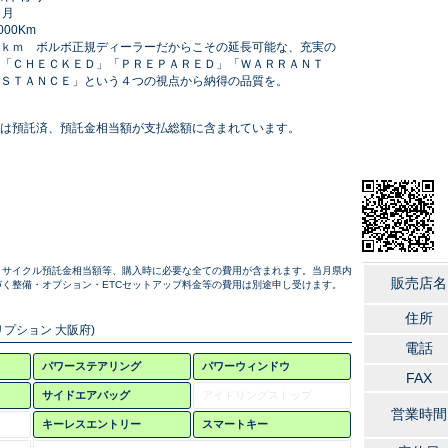
ヶ月
00Km
ｋｍ ボルボ正規ディーラーだからこその延長可能な、充実の
「ＣＨＥＣＫＥＤ」「ＰＲＥＰＡＲＥＤ」「ＷＡＲＲＡＮＴ
ＳＴＡＮＣＥ」という４つの視点から納得の品質を。
は預託済、預託金相当額が支払総額に含まれています。
リサイクル預託金相当額等、購入時に必要な全ての費用が含まれます。当月県内
販売店名
く整備・オプション・ETCセットアップ料金等の費用は別途申し受けます。
住所
プション 大阪府)
電話
パワーステアリング
パワーウィンドウ
FAX
サイドエアバッグ
アイドリングストップ
営業時間
キーレスエントリー
スマートキー