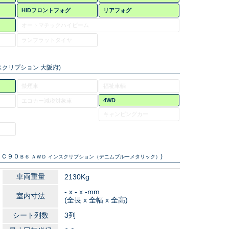
HIDフロントフォグ
リアフォグ
オートマチックハイビーム
ランフラットタイヤ
スクリプション 大阪府)
禁煙車
福祉車輌
4WD
エコカー減税対象車
キャンピングカー
ＸＣ９０
)
Ｂ６ ＡＷＤ インスクリプション（デニムブルーメタリック）
車両重量
2130Kg
- x - x -mm
室内寸法
(全長 x 全幅 x 全高)
シート列数
3列