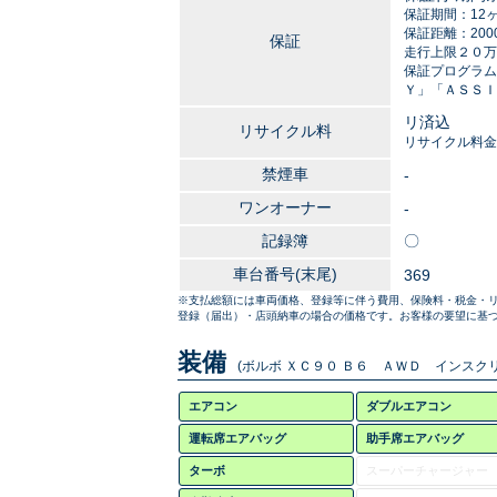
保証期間：12
保証距離：2000
保証
走行上限２０万
保証プログラム
Ｙ」「ＡＳＳＩ
リ済込
リサイクル料
リサイクル料金
禁煙車
-
ワンオーナー
-
記録簿
〇
車台番号(末尾)
369
※支払総額には車両価格、登録等に伴う費用、保険料・税金・
登録（届出）・店頭納車の場合の価格です。お客様の要望に基づ
装備
(ボルボ ＸＣ９０ Ｂ６ ＡＷＤ インスクリ
エアコン
ダブルエアコン
運転席エアバッグ
助手席エアバッグ
ターボ
スーパーチャージャー