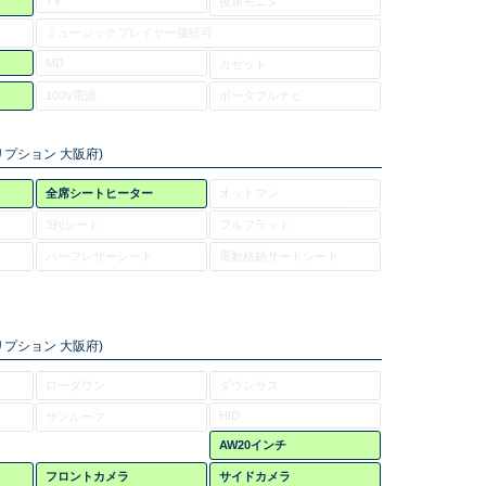
TV
後席モニタ
ミュージックプレイヤー接続可
MD
カセット
100V電源
ポータブルナビ
プション 大阪府)
全席シートヒーター
オットマン
3列シート
フルフラット
ハーフレザーシート
電動格納サードシート
プション 大阪府)
ローダウン
ダウンサス
HID
サンルーフ
AW20インチ
フロントカメラ
サイドカメラ