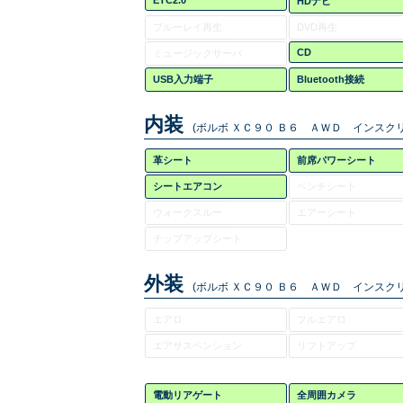
ETC2.0
HDナビ
ブルーレイ再生
DVD再生
CD
ミュージックサーバ
USB入力端子
Bluetooth接続
内装
(ボルボ ＸＣ９０ Ｂ６ ＡＷＤ インスクリ
革シート
前席パワーシート
シートエアコン
ベンチシート
ウォークスルー
エアーシート
チップアップシート
外装
(ボルボ ＸＣ９０ Ｂ６ ＡＷＤ インスクリ
エアロ
フルエアロ
エアサスペンション
リフトアップ
電動リアゲート
全周囲カメラ