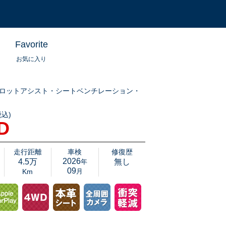
Favorite
お気に入り
イロットアシスト・シートベンチレーション・
込)
ＷＤインスクリプション入荷です！高音質スピーカやパワーシートなど快適装備盛
D
界に誇る安全機能も多数装備されています。
加
走行距離
車検
修復歴
2026
4.5万
無し
年
09
Km
月