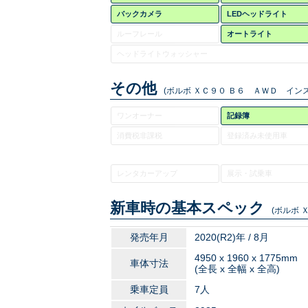
バックカメラ
LEDヘッドライト
ルーフレール
オートライト
ヘッドライトウォッシャー
その他
(ボルボ ＸＣ９０ Ｂ６ ＡＷＤ イン
ワンオーナー
記録簿
消費税非課税
登録済み未使用車
レンタカーアップ
展示・試乗車
新車時の基本スペック
(ボルボ 
発売年月
2020(R2)年 / 8月
4950 x 1960 x 1775mm
車体寸法
(全長 x 全幅 x 全高)
乗車定員
7人