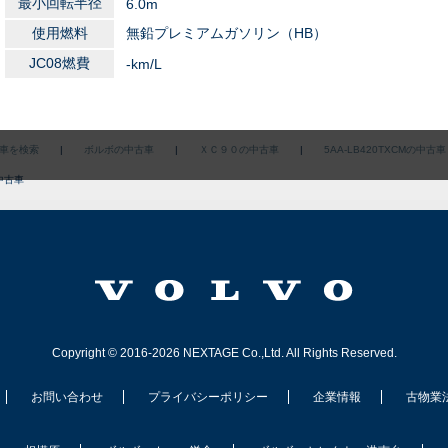
最小回転半径
6.0m
使用燃料
無鉛プレミアムガソリン（HB）
JC08燃費
-km/L
車を検索
|
ボルボの中古車
|
ＸＣ９０の中古車
|
5AA-LB420TXCMの中古車
中古車
Copyright © 2016-2026 NEXTAGE Co.,Ltd. All Rights Reserved.
お問い合わせ
プライバシーポリシー
企業情報
古物業