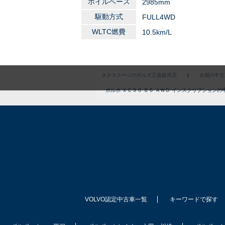
ホイルベース
2985mm
駆動方式
FULL4WD
WLTC燃費
10.5km/L
ネクステージのボルボ正規販売店
|
全国の中古
ボルボ ＸＣ９０ Ｂ６ ＡＷＤ インスクリプションの
VOLVO認定中古車一覧
キーワードで探す