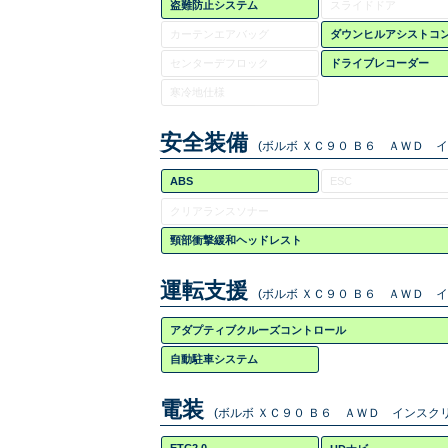
盗難防止システム
スライドドア
カーテンエアバッグ
ダウンヒルアシストコ
センターデフロック
ドライブレコーダー
寒冷地仕様
安全装備
(ボルボ ＸＣ９０ Ｂ６ ＡＷＤ 
ABS
ESC
クリアランスソナー
頸部衝撃緩和ヘッドレスト
運転支援
(ボルボ ＸＣ９０ Ｂ６ ＡＷＤ 
アダプティブクルーズコントロール
自動駐車システム
電装
(ボルボ ＸＣ９０ Ｂ６ ＡＷＤ インスクリ