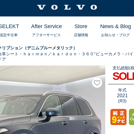
SELEKT
After Service
Store
News & Blog
認定中古車
アフターサービス
店舗情報
お知らせ・ブログ
スクリプション（デニムブルーメタリック）
白革シート・ｈａｒｍａｎ／ｋａｒｄｏｎ・３６０°ビューカメラ・パ
ドア
支払総額(税
ＸＣ９０Ｂ６Ａ
SOL
ろんボルボが世
お気に入りに追
年式
2021
(R3)