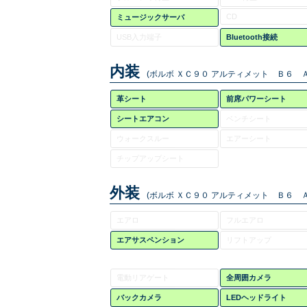
CD
ミュージックサーバ
USB入力端子
Bluetooth接続
内装
(ボルボ ＸＣ９０ アルティメット Ｂ６ Ａ
革シート
前席パワーシート
シートエアコン
ベンチシート
ウォークスルー
エアーシート
チップアップシート
外装
(ボルボ ＸＣ９０ アルティメット Ｂ６ Ａ
エアロ
フルエアロ
エアサスペンション
リフトアップ
電動リアゲート
全周囲カメラ
バックカメラ
LEDヘッドライト