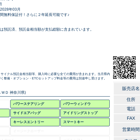
月
028年03月
間無料保証付！さらに２年延長可能です♪
は預託済、預託金相当額が支払総額に含まれています。
リサイクル預託金相当額等、購入時に必要な全ての費用が含まれます。当月県内
く整備・オプション・ETCセットアップ料金等の費用は別途申し受けます。
販売店名
ＷＤ 神奈川県)
住所
パワーステアリング
パワーウィンドウ
電話
サイドエアバッグ
アイドリングストップ
FAX
キーレスエントリー
スマートキー
営業時間
イージークローザー