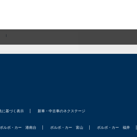
|
法に基づく表示
新車・中古車のネクステージ
ボルボ・カー 港南台
ボルボ・カー 富山
ボルボ・カー 福井