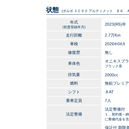
状態
(ボルボ ＸＣ９０ アルティメット Ｂ６ Ａ
年式
2023
(R5)年
(初度登録年月)
走行距離
2.7万
Km
車検
2026
04
年
月
修復歴
無し
オニキスブラ
車体色
ブラック系
排気量
2000
cc
燃料
無鉛プレミア
シフト
８AT
乗車定員
7人
法定整備付
法定整備
１．契約後～納
に整備代金を含
保証付 期限