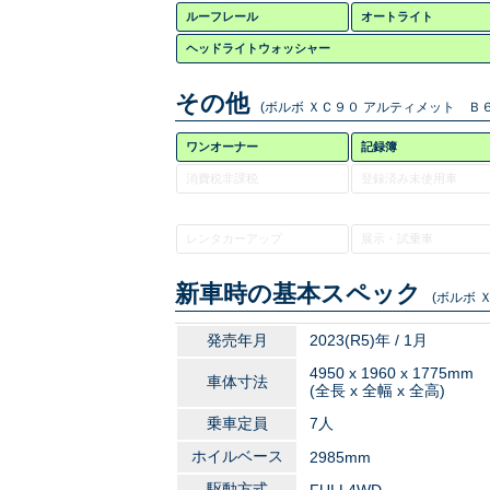
ルーフレール
オートライト
ヘッドライトウォッシャー
その他
(ボルボ ＸＣ９０ アルティメット Ｂ
ワンオーナー
記録簿
消費税非課税
登録済み未使用車
レンタカーアップ
展示・試乗車
新車時の基本スペック
(ボルボ 
発売年月
2023(R5)年 / 1月
4950 x 1960 x 1775mm
車体寸法
(全長 x 全幅 x 全高)
乗車定員
7人
ホイルベース
2985mm
駆動方式