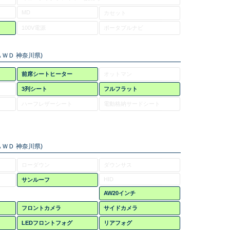
MD
カセット
100V電源
ポータブルナビ
ＷＤ 神奈川県)
前席シートヒーター
オットマン
3列シート
フルフラット
ハーフレザーシート
電動格納サードシート
ＷＤ 神奈川県)
ローダウン
ダウンサス
HID
サンルーフ
AW20インチ
フロントカメラ
サイドカメラ
LEDフロントフォグ
リアフォグ