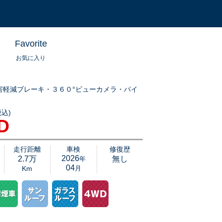
Favorite
お気に入り
害軽減ブレーキ・３６０°ビューカメラ・パイ
込)
ビ搭載車輛、ＸＣ９０アルティメットＢ６が入庫しました！プレミアムサウンドの
D
は臨場感ある音質でドライブが楽しくなることでしょう。是非ご覧にお越しくださ
加
走行距離
車検
修復歴
2026
2.7万
無し
年
04
Km
月