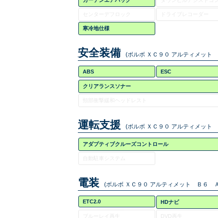
カーテンエアバッグ
ダウンヒルアシストコ
センターデフロック
ドライブレコーダー
寒冷地仕様
安全装備
(ボルボ ＸＣ９０ アルティメット
ABS
ESC
クリアランスソナー
頸部衝撃緩和ヘッドレスト
運転支援
(ボルボ ＸＣ９０ アルティメット
アダプティブクルーズコントロール
自動駐車システム
電装
(ボルボ ＸＣ９０ アルティメット Ｂ６ Ａ
ETC2.0
HDナビ
ブルーレイ再生
DVD再生