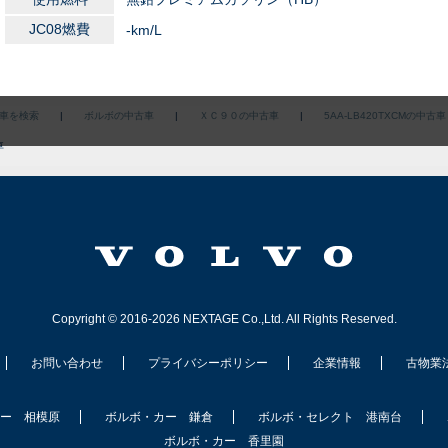
JC08燃費
-km/L
車を検索
|
ボルボの中古車
|
ＸＣ９０の中古車
|
5AA-LB420TXCMの中古車
車
Copyright © 2016-2026 NEXTAGE Co.,Ltd. All Rights Reserved.
お問い合わせ
プライバシーポリシー
企業情報
古物業
ー 相模原
ボルボ・カー 鎌倉
ボルボ・セレクト 港南台
ボルボ・カー 香里園