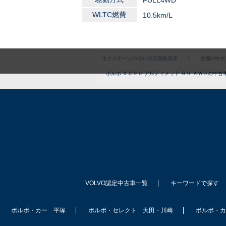
FULL4WD
WLTC燃費
10.5km/L
ネクステージのボルボ正規販売店
|
全国の中古
ボルボ ＸＣ９０ アルティメット Ｂ６ ＡＷＤの中古
VOLVO認定中古車一覧
キーワードで探す
ボルボ・カー 平塚
ボルボ・セレクト 大田・川崎
ボルボ・カ