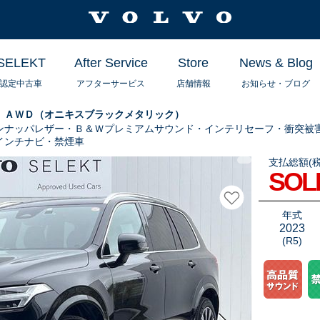
SELEKT
After Service
Store
News & Blog
認定中古車
アフターサービス
店舗情報
お知らせ・ブログ
６ ＡＷＤ（オニキスブラックメタリック）
ンナッパレザー・Ｂ＆Ｗプレミアムサウンド・インテリセーフ・衝突被
インチナビ・禁煙車
支払総額(税
Ｇｏｏｇｌｅナ
SOL
Ｗｉｌｋｉｎｓ
お気に入りに追
年式
2023
(R5)