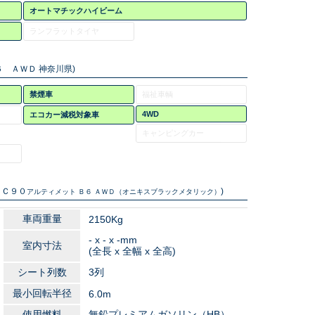
オートマチックハイビーム
ランフラットタイヤ
６ ＡＷＤ 神奈川県)
禁煙車
福祉車輌
4WD
エコカー減税対象車
キャンピングカー
ＸＣ９０
)
アルティメット Ｂ６ ＡＷＤ（オニキスブラックメタリック）
車両重量
2150Kg
- x - x -mm
室内寸法
(全長 x 全幅 x 全高)
シート列数
3列
最小回転半径
6.0m
使用燃料
無鉛プレミアムガソリン（HB）