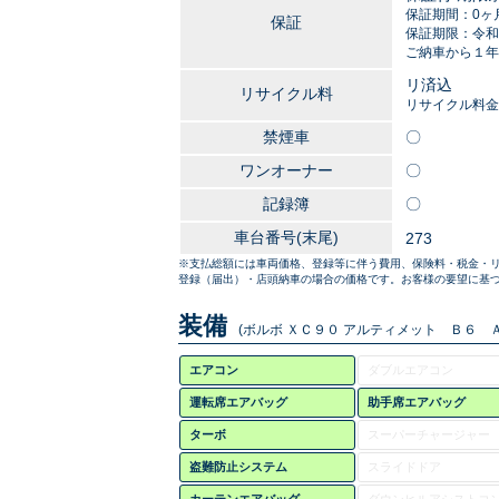
保証期間：0ヶ
保証
保証期限：令和2
ご納車から１年
リ済込
リサイクル料
リサイクル料金
禁煙車
〇
ワンオーナー
〇
記録簿
〇
車台番号(末尾)
273
※支払総額には車両価格、登録等に伴う費用、保険料・税金・
登録（届出）・店頭納車の場合の価格です。お客様の要望に基づ
装備
(ボルボ ＸＣ９０ アルティメット Ｂ６ Ａ
エアコン
ダブルエアコン
運転席エアバッグ
助手席エアバッグ
ターボ
スーパーチャージャー
盗難防止システム
スライドドア