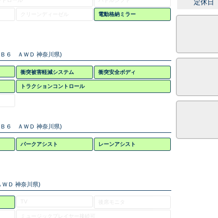
ントロール
パドルシフト
定休日
クリーンディーゼル
電動格納ミラー
 Ｂ６ ＡＷＤ 神奈川県)
衝突被害軽減システム
衝突安全ボディ
トラクションコントロール
 Ｂ６ ＡＷＤ 神奈川県)
パークアシスト
レーンアシスト
ＷＤ 神奈川県)
TV
後席モニタ
ミュージックプレイヤー接続可