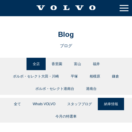
Blog
ブログ
全店
香里園
富山
福井
ボルボ・セレクト大田・川崎
平塚
相模原
鎌倉
ボルボ・セレクト港南台
港南台
全て
Whats VOLVO
スタッフブログ
納車情報
今月の特選車