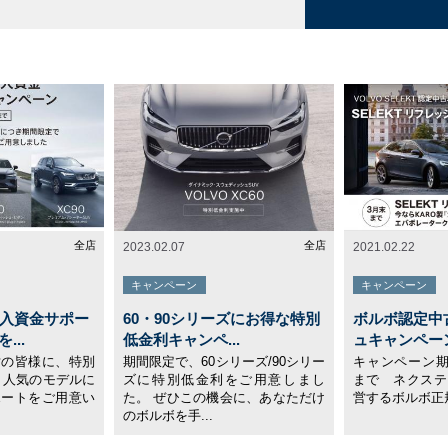
全店
全店
2023.02.07
2021.02.22
キャンペーン
キャンペーン
購入資金サポー
60・90シリーズにお得な特別
ボルボ認定中
...
低金利キャンペ...
ュキャンペー
討の皆様に、特別
期間限定で、60シリーズ/90シリー
キャンペーン期
 人気のモデルに
ズに特別低金利をご用意しまし
まで ネクステ
ポートをご用意い
た。 ぜひこの機会に、あなただけ
営するボルボ正規
のボルボを手...