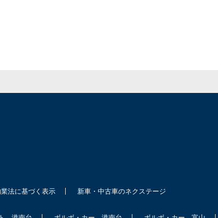
物業法に基づく表示
新車・中古車のネクステージ
ト 港南台
ボルボ・カー 港南台
ボルボ・カー 富山