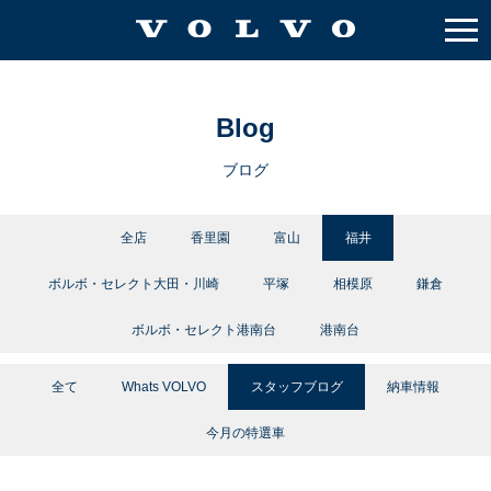
Blog
ブログ
全店
香里園
富山
福井
ボルボ・セレクト大田・川崎
平塚
相模原
鎌倉
ボルボ・セレクト港南台
港南台
全て
Whats VOLVO
スタッフブログ
納車情報
今月の特選車