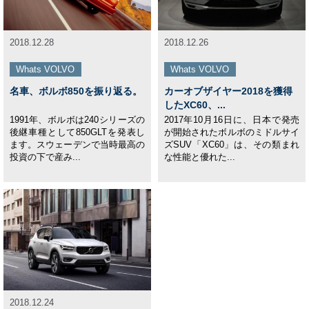
2018.12.28
2018.12.26
Whats VOLVO
Whats VOLVO
名車、ボルボ850を振り返る。
カーオブザイヤー2018を獲得
したXC60、...
1991年、ボルボは240シリーズの
2017年10月16日に、日本で発売
後継車種として850GLTを発表し
が開始されたボルボのミドルサイ
ます。スウェーデンで当時最高の
ズSUV「XC60」は、その類まれ
投資の下で産み...
な性能と優れた...
2018.12.24