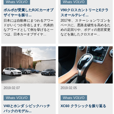
Whats VOLVO
Whats VOLVO
ボルボが受賞したRJCカーオブ
V90クロスカントリーとEクラ
ザイヤーを振り...
スオールテレイ...
日本には自動車にまつわるアワー
2017年、ステーションワゴンを
ドがいくつか存在します。代表的
ベースに、悪路走破性を高めるた
なアワードとして例を挙げると一
めの足回りや、ボディの意匠変更
つは、日本カーオブザイヤ...
などを施したクロスオー...
2019.02.07
2019.02.05
Whats VOLVO
Whats VOLVO
V40とホンダ シビックハッチ
XC60 クラシックを振り返る
バックのモデル...