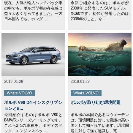
現在、人気の輸入ハッチバック車
今回ご紹介するのは、ボルボが
の中でも、ボルボ V40の存在感は
2009年に発表したSUVモデル、
益々大きくなってきました。一方
XC60です。初代が登場したのは
日本国内でも、ホンダ...
2008年のこと。今...
2019.01.29
2019.01.27
Whats VOLVO
Whats VOLVO
ボルボ V90 D4 インスクリプシ
ボルボが取り組む環境問題
ョンとB...
今回紹介するのはボルボ V90と
ボルボの本国であるスウエーデン
BMW5シリーズツーリングです。
は、環境問題に対して意識の高い
これら2つの車種を、ボディスペ
国として知られています。環境問
ック、エンジンスペッ...
題に対して強く意識し、電...