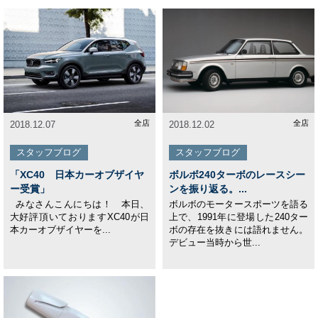
全店
全店
2018.12.07
2018.12.02
スタッフブログ
スタッフブログ
「XC40 日本カーオブザイヤ
ボルボ240ターボのレースシー
ー受賞」
ンを振り返る。...
みなさんこんにちは！ 本日、
ボルボのモータースポーツを語る
大好評頂いておりますXC40が日
上で、1991年に登場した240ター
本カーオブザイヤーを...
ボの存在を抜きには語れません。
デビュー当時から世...