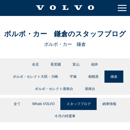
ボルボ・カー 鎌倉のスタッフブログ
ボルボ・カー 鎌倉
全店
香里園
富山
福井
ボルボ・セレクト大田・川崎
平塚
相模原
鎌倉
ボルボ・セレクト港南台
港南台
全て
Whats VOLVO
スタッフブログ
納車情報
今月の特選車