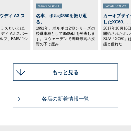
Whats VOLVO
Whats VOLVO
ウディ A3 ス
名車、ボルボ850を振り返
カーオブザイヤ
る。
したXC60、...
クラスといえば、
1991年、ボルボは240シリーズの
2017年10月
ディ A3 スポー
後継車種として850GLTを発表しま
開始されたボル
ルフ、BMW 1シ
す。スウェーデンで当時最高の投
SUV「XC60
資の下で産み...
能と優れた...
もっと見る
各店の新着情報一覧