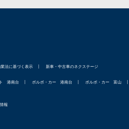
物業法に基づく表示
新車・中古車のネクステージ
ト 港南台
ボルボ・カー 港南台
ボルボ・カー 富山
情報