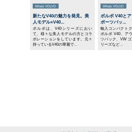
Whats VOLVO
Whats VOLVO
新たなV40の魅力を発見。美
ボルボ V40とア
人モデル×V40...
ポーツバッ...
ボルボは、V40シリーズにおい
輸入コンパクト
て、様々な美人モデルの方とコラ
ボルボ V40、アウ
ボレーションをしています。元々
ツバック、VW ゴ
持っているV40の華麗で...
リーズなど...