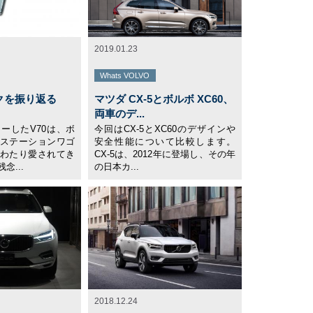
2019.01.23
Whats VOLVO
クを振り返る
マツダ CX-5とボルボ XC60、
両車のデ...
ューしたV70は、ボ
今回はCX-5とXC60のデザインや
ステーションワゴ
安全性能について比較します。
わたり愛されてき
CX-5は、2012年に登場し、その年
念...
の日本カ...
2018.12.24