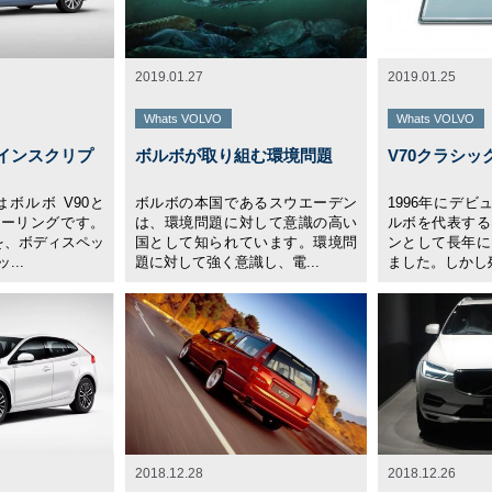
2019.01.27
2019.01.25
Whats VOLVO
Whats VOLVO
4 インスクリプ
ボルボが取り組む環境問題
V70クラシッ
ボルボ V90と
ボルボの本国であるスウエーデン
1996年にデビ
ツーリングです。
は、環境問題に対して意識の高い
ルボを代表する
を、ボディスペッ
国として知られています。環境問
ンとして長年に
...
題に対して強く意識し、電...
ました。しかし残
2018.12.28
2018.12.26