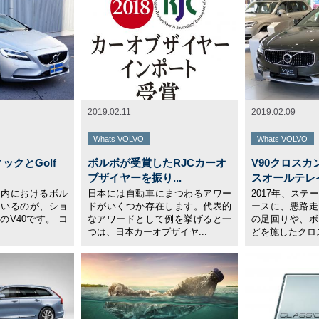
2019.02.11
2019.02.09
Whats VOLVO
Whats VOLVO
ィックとGolf
ボルボが受賞したRJCカーオ
V90クロスカ
ブザイヤーを振り...
スオールテレイ.
国内におけるボル
日本には自動車にまつわるアワー
2017年、ス
ているのが、ショ
ドがいくつか存在します。代表的
ースに、悪路走
V40です。 コ
なアワードとして例を挙げると一
の足回りや、ボ
つは、日本カーオブザイヤ...
どを施したクロス